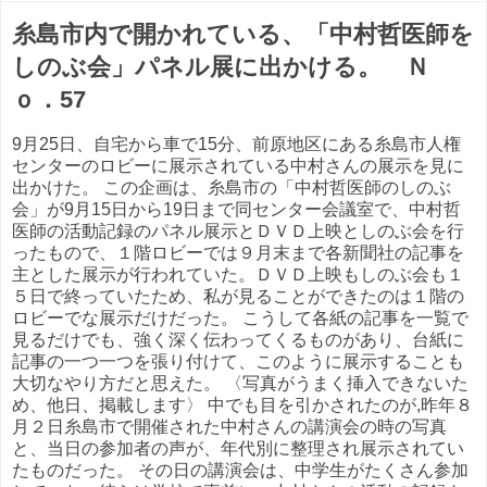
糸島市内で開かれている、「中村哲医師を
しのぶ会」パネル展に出かける。 Ｎ
ｏ．57
9月25日、自宅から車で15分、前原地区にある糸島市人権
センターのロビーに展示されている中村さんの展示を見に
出かけた。 この企画は、糸島市の「中村哲医師のしのぶ
会」が9月15日から19日まで同センター会議室で、中村哲
医師の活動記録のパネル展示とＤＶＤ上映としのぶ会を行
ったもので、１階ロビーでは９月末まで各新聞社の記事を
主とした展示が行われていた。ＤＶＤ上映もしのぶ会も１
５日で終っていたため、私が見ることができたのは１階の
ロビーでな展示だけだった。 こうして各紙の記事を一覧で
見るだけでも、強く深く伝わってくるものがあり、台紙に
記事の一つ一つを張り付けて、このように展示することも
大切なやり方だと思えた。 〈写真がうまく挿入できないた
め、他日、掲載します〉 中でも目を引かされたのが,昨年８
月２日糸島市で開催された中村さんの講演会の時の写真
と、当日の参加者の声が、年代別に整理され展示されてい
たものだった。 その日の講演会は、中学生がたくさん参加