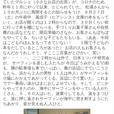
ていたマルシェ（小さなお店の出前）が、コロナのため、
昨年１１月にやって以来、とじられていた。 松浦さんから
１０か月ぶりに再開するとの知らせをうけ、９月２７日
（土）の午前中、風信子（ヒアシンス）文庫の本をもって
いく。お店が開くのは１２時からなので、３０分くらい前
に行って本を棚にならべる。手づくりお菓子屋さんや自然
農のお店などなど、開店準備のさなか。お客さんもぼちぼ
ちやってくる。ちいさな子どもたちもいる。（ああ、今回
はこどものほんをもってきていない！ １階で子どもの
本をだしているところがあった） お店の人もお客さんも、
なんだかうれしそう。そこここ言葉がとびかい、笑い
が・・・・・。 ごご２時からは外で、日本ミツバチ研究会
が。 サーフィンを楽しむ人たちが 今日は”うみかえる”の前
も、隣の駐車場も車でいっぱい。裏の浜辺にでていこうと
したら、浜から２人の男性（１人は外人）がサーフィンを
小脇にかかえてあがってくる。浜辺にでて驚いた。これま
でで一番高い波がはまにおしよせている。そして、どこか
らやってきたのか、海中にサーフィンをやっている人がた
くさん、５，６０人はいた。波乗りしてる人、波をまつひ
と、波に押し返されサーフィンが海中に突き刺すようにた
ちあがり、姿が見えぬ人,人ひと。