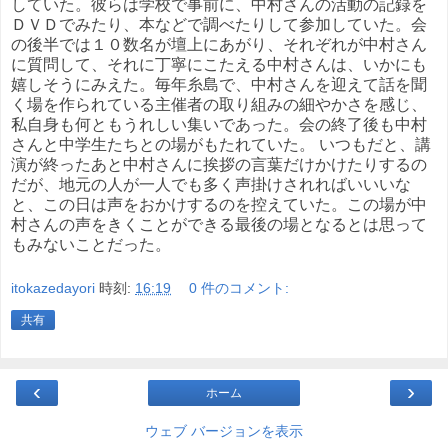
していた。彼らは学校で事前に、中村さんの活動の記録を
ＤＶＤでみたり、本などで調べたりして参加していた。会
の後半では１０数名が壇上にあがり、それぞれが中村さん
に質問して、それに丁寧にこたえる中村さんは、いかにも
嬉しそうにみえた。毎年糸島で、中村さんを迎えて話を聞
く場を作られている主催者の取り組みの細やかさを感じ、
私自身も何ともうれしい集いであった。会の終了後も中村
さんと中学生たちとの場がもたれていた。 いつもだと、講
演が終ったあと中村さんに挨拶の言葉だけかけたりするの
だが、地元の人が一人でも多く声掛けされればいいいな
と、この日は声をおかけするのを控えていた。この場が中
村さんの声をきくことができる最後の場となるとは思って
もみないことだった。
itokazedayori
時刻:
16:19
0 件のコメント:
共有
‹
›
ホーム
ウェブ バージョンを表示