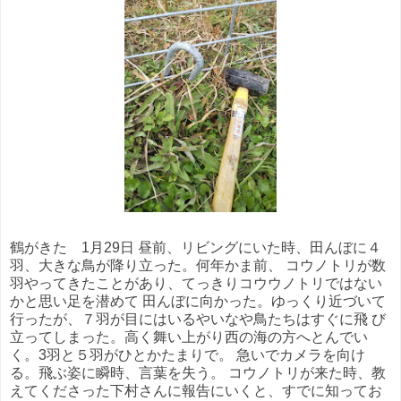
鶴がきた 1月29日 昼前、リビングにいた時、田んぼに４
羽、大きな鳥が降り立った。何年かま前、 コウノトリが数
羽やってきたことがあり、てっきりコウウノトリではない
かと思い足を潜めて 田んぼに向かった。ゆっくり近づいて
行ったが、７羽が目にはいるやいなや鳥たちはすぐに飛 び
立ってしまった。高く舞い上がり西の海の方へとんでい
く。3羽と５羽がひとかたまりで。 急いでカメラを向け
る。飛ぶ姿に瞬時、言葉を失う。 コウノトリが来た時、教
えてくださった下村さんに報告にいくと、すでに知ってお