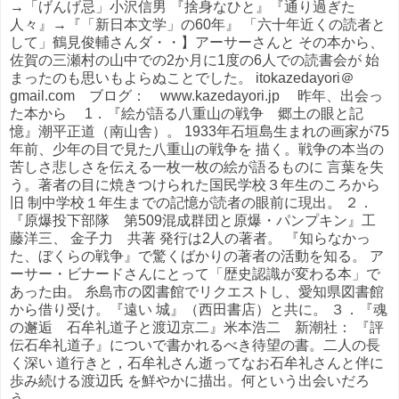
→「げんげ忌」小沢信男 『捨身なひと』『通り過ぎた
人々』→『「新日本文学」の60年』 「六十年近くの読者と
して」鶴見俊輔さんダ・・】アーサーさんと その本から、
佐賀の三瀬村の山中での2か月に1度の6人での読書会が 始
まったのも思いもよらぬことでした。 itokazedayori＠
gmail.com ブログ： www.kazedayori.jp 昨年、出会っ
た本から 1．『絵が語る八重山の戦争 郷土の眼と記
憶』潮平正道（南山舎）。 1933年石垣島生まれの画家が75
年前、少年の目で見た八重山の戦争を 描く。戦争の本当の
苦しさ悲しさを伝える一枚一枚の絵が語るものに 言葉を失
う。著者の目に焼きつけられた国民学校３年生のころから
旧 制中学校１年生までの記憶が読者の眼前に現出。 ２．
『原爆投下部隊 第509混成群団と原爆・パンプキン』工
藤洋三、 金子力 共著 発行は2人の著者。 『知らなかっ
た、ぼくらの戦争』で驚くばかりの著者の活動を知る。 ア
ーサー・ビナードさんにとって「歴史認識が変わる本」で
あった由。 糸島市の図書館でリクエストし、愛知県図書館
から借り受け。『遠い 城』（西田書店）と共に。 ３．『魂
の邂逅 石牟礼道子と渡辺京二』米本浩二 新潮社： 『評
伝石牟礼道子』についで書かれるべき待望の書。二人の長
く深い 道行きと，石牟礼さん逝ってなお石牟礼さんと伴に
歩み続ける渡辺氏 を鮮やかに描出。何という出会いだろ
う。