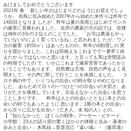
あけましておめでとうございます
2021年 春 新しい年のはじまりどのようにお迎えでしょ
うか。 糸島に住み始めた2007年から始めた米作りは昨年で
14回目となりま したが、昨年は夏の長雨とはじめてウンカ
の被害に見舞われました。 近所の農家の方の話では、収穫
は例年の3分の２位とのことでした。 「お宅は農薬もやっ
ていないのによく育っているね」と言われまし たが、ウン
カの被害（約50㎡）はあったものの、昨年の6割増しの 実
りを授かりました。これは田植えをこれまでで一番早く終
えたか らではないかと思います。と言っても実は世間並み
の時期でしたの で、いかにこれまで滅茶苦茶であったかと
いうことでもあります。 自然農は天地、自然の声をよく見
聞きして、その声に即して行うこ とを体感しました。 コ
ロナ禍の中で、いくつもの出会いの時が取りやめになりま
した。 あらためて日々の一つひとつの出会いの大切さ、あ
りがたさを痛感し ています。出会えなかった出会いを思う
ことしきりです。 昨年は人との出会いとともに本との出
会いの時でもあったように 思います。1冊の本との出会い
から次々に広がる出会い（亡き人、未 知の人）との。
【『知らなかった、ぼくらの戦争』アーサー・ビナード、
小学館： 23人の語り部の驚くばかりの体験と歩み；著者の
歩みと出会い； 木島始→菅原克己『遠い城』・（飯田進）