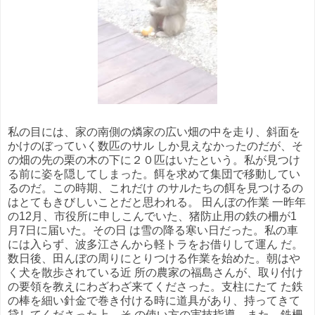
私の目には、家の南側の燐家の広い畑の中を走り、斜面を
かけのぼっていく数匹のサル しか見えなかったのだが、そ
の畑の先の栗の木の下に２０匹はいたという。私が見つけ
る前に姿を隠してしまった。餌を求めて集団で移動してい
るのだ。この時期、これだけ のサルたちの餌を見つけるの
はとてもきびしいことだと思われる。 田んぼの作業 一昨年
の12月、市役所に申しこんでいた、猪防止用の鉄の柵が1
月7日に届いた。その日 は雪の降る寒い日だった。私の車
には入らず、波多江さんから軽トラをお借りして運ん だ。
数日後、田んぼの周りにとりつける作業を始めた。朝はや
く犬を散歩されている近 所の農家の福島さんが、取り付け
の要領を教えにわざわざ来てくださった。支柱にたて た鉄
の棒を細い針金で巻き付ける時に道具があり、持ってきて
貸してくださった上、そ の使い方の実技指導。また、鉄柵