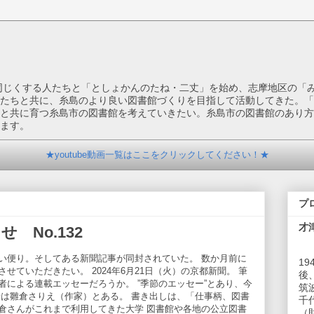
を同じくする人たちと「としょかんのたね・二丈」を始め、志摩地区の「
たちと共に、糸島のより良い図書館づくりを目指して活動してきた。「
と共に育つ糸島市の図書館を考えていきたい。糸島市の図書館のあり方
ます。
★youtube動画一覧はここをクリックしてください！★
プ
才
 No.132
い便り。そしてある新聞記事が同封されていた。 数か月前に
1
ていただきたい。 2024年6月21日（火）の京都新聞。 筆
後
による連載エッセーだろうか。 ”季節のエッセー”とあり、今
筑
者は雛倉さりえ（作家）とある。 書き出しは、「仕事柄、図書
千
倉さんがこれまで利用してきた大学 図書館や各地の公立図書
（