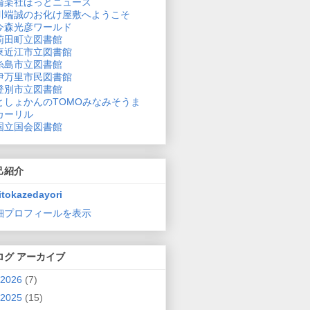
論楽社ほっとニュース
川端誠のお化け屋敷へようこそ
今森光彦ワールド
苅田町立図書館
東近江市立図書館
糸島市立図書館
伊万里市民図書館
登別市立図書館
としょかんのTOMOみなみそうま
カーリル
国立国会図書館
己紹介
itokazedayori
細プロフィールを表示
ログ アーカイブ
2026
(7)
2025
(15)