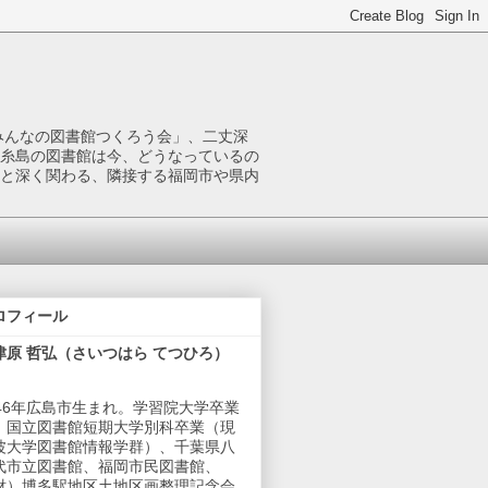
みんなの図書館つくろう会」、二丈深
糸島の図書館は今、どうなっているの
と深く関わる、隣接する福岡市や県内
ロフィール
津原 哲弘（さいつはら てつひろ）
946年広島市生まれ。学習院大学卒業
、国立図書館短期大学別科卒業（現
波大学図書館情報学群）、千葉県八
代市立図書館、福岡市民図書館、
財）博多駅地区土地区画整理記念会