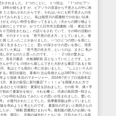
驚かされました。２つのことに。 １つ目は、『７つのピアソ
、18年が経ちます が、ピアソラの音楽から千恵さんの中に画
き たと知らされたからです。それはいかにも乾千恵さんの生
続けておられることに。 私は能登川の図書館での出会い以来、
けがえ のない時空を授かってきました（天からの贈り物よう
より以前のことですが、かつて八日市市立図書館（現・ 東近江市
００万回生きたねこ』の語りをされ ていて、その時の活動の
際、そのタイトルを 「乾千恵の生き方」としていました。後
と感 じ入ったことがありました。一つひとつの想いを形にし
い深く生きるということ、思いの深さがその思いを形に、現実
されていた私は、「乾千恵の生き方」というのは、まさに 私が
指し示すものだと思ったのです。 ・・・ 2つ目の驚きは、
が、長谷川書店 水無瀬駅前 店となっていたことです。しか
さんが子ども の頃から親しんできた大好きな書店であると知
8月、私はとても面白い本に出会いました。 『しぶとい十人の
る』朝日出版社、著者の 辻山良雄さんは1997年にリブロに
年より池袋 本店のマネージャー、2015年7月リブロ池袋本店
 年1月、東京の荻窪に新刊書店”Ｔｉｔｌｅ”を開業された方で
にあるひとり出版社・夏葉社を訪ねました。その前 年、偶々手
で初めて夏葉社を知り、それを機 に、代表の島田潤一郎さん
いつか同社を訪ね てみたいとの思いが生まれました。驚いた
号』 が復刊されたことでした。筑摩書房版は持っていました
刻版を求めようと考えたのです。 夏葉社の佇まいと島田さんの
したが、『移動 図書館ひまわり号』復刻版の購入のお願いを
 今年、開店し、京都の誠光社とともに今、注目されている荻