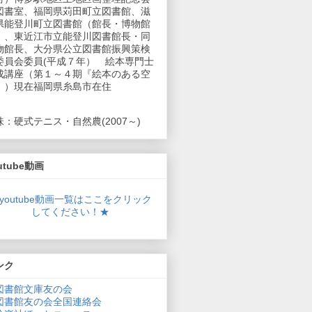
図書室、福岡県苅田町立図書館、滋
県能登川町立図書館（館長・博物館
）、東近江市立能登川図書館長・同
物館長、大分県公立図書館振興策検
委員会委員(平成７年） 絵本専門士
成講座（第１～４期『絵本のある空
』）現在福岡県糸島市在住
味：硬式テニス・自然農(2007～)
utube動画
youtube動画一覧はここをクリック
してください！★
ンク
図書館文庫友の会
図書館友の会全国連絡会