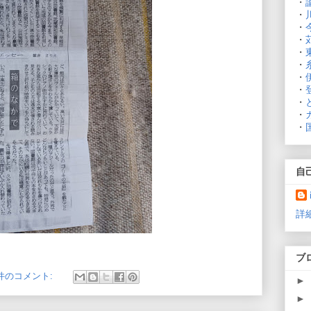
・
・
・
・
・
・
・
・
・
・
・
自
詳
ブ
 件のコメント:
►
►