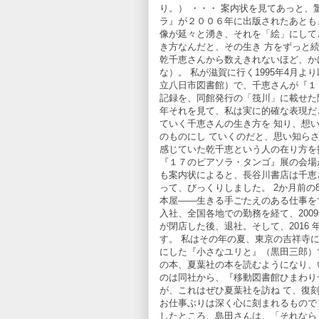
り。） ・・・ 案内状を見てあっと、
ラ』が２００６年に出版されたあとも
像が延々と湧き、それを「絵」にして
き方なんだと、その生き 方をずっと
乾千恵さんから数えきれないほど、か
な）。 私が滋賀に行く1995年4月
立八日市図書館）で、千恵さんが『１
記録を、同館発行の「筏川」に載せた
年それを見て、私は実に的確な表現だ
ていく千恵さんの生き方を 知り、想
のものにし ていくのだと、思い知ら
感じていた乾千恵という人の在り方を
『１７のピアソラ・タンゴ』展の会場
も案内状によると、長谷川書店は千恵
って、びっくりしました。 2か月前の
本屋――生きる手ごたえのある仕事をす
入社、全国各地での勤務を経て、2009
が閉店した後、退社。そして、2016
す。 私はその年の夏、東京の吉祥寺
にした『小さなユリと』（黒田三郎）
の本、夏葉社の本を読むようになり、
のは同社から、『移動図書館ひまわり
が、これはぜひ夏葉社を訪ね て、復
お仕事ぶりは深く心に刻まれるもので
したところ、島田さんは、「それなら