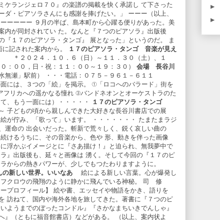
ミケランジェロ７０』の楽譜の掲載を快く承諾し て下さった
►
ーダ・ピアソラさんにも感謝を捧げたい。」 ーーー（以上、
►
ーーーーーー ９月の半ば、島本町から心躍る便りがあった。美
案内が同封されてい た。なんと『７つのピアソラ』出版後
の『１７のピアソラ・タンゴ』 展となった」というのだ。 ま
両面に記された案内から。
１７のピアソラ・タンゴ
音楽が見え
２０２４．１０．６（日）～１１．３０（土）、１
０：００，日・祝：１１：００～１９：３０）
会場 長谷川
水無瀬」駅前） ・・・電話：０７５－９６１－６１１
の面には、３つの「絵」を掲示。 ①「ロコへのバラード」街を
アフリカへの遥かなる憧れ ③バンドネオンとオーケストラのた
して、もう一面には）・・・・・
１７のピアソラ・タンゴ
～ 子どもの頃から親しんできた大好きな長谷川書店での展
絵が佇み、「歌って」います。 ・・・・・・・ たまたまラジ
、運命の 出会いだった。斬新で荒々しく、鋭く哀しい曲の
き続けるうちに、その音楽から、色や 形、動きを伴った画像
 に浮かぶイメージとに『さあ描け！』と迫られ、無我夢中で
ソラ』出版後も、延々と画像は 湧く。そして今回の『１７のピ
ソラからの熱きパワーが、少しでもつたわりますように。
んの新しい世界。いいなあ
絵による新しい言葉。心が爆発し
、フクロウの飛翔のように静かに飛んでいる神秘。 司 修
ィープロフィール】 絵や書、エッセイや物語をかき、語りを
を 訪ねて、国内や海外各地を旅してきた。著書に『７つのピ
たいようまでのぼったコンドル』『さかなまちいきでんしゃ』
へ』（ともに福音館書店）などがある。 （以上、案内状よ