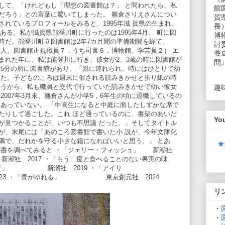
して、「けれどもし「理想の図書館は？」 と問われたら、私
館
だろう」との言葉に驚いてしまった。 雛倉さりえさんについ
賀
れているプロフィールをみると、1995年滋 賀県の生まれ、
長
とある。私が滋賀県能登川町に行ったのは1995年4月、 町に図
博
時だ。能登川町立図書館は2年7カ月間の準備期間を経て、
討
万3千人、図書館正規職員７，うち司書６．博物館、学芸員２） エ
養
まれた年に、私は能登川に行き、彼女が2、3歳の時に図書館が
間
で5分の所に図書館があり、「親に連れられ、時にはひとりで幼
きた。子どものころは週末に催される読みきかせと折り紙の時
いうから、私も職員と交代で行っていた読みきかせで幼い彼女
趣
2007年3月末、雛倉さんが小学5，6年生の頃に退職しているの
ちあっていない。 「中高生になると中庭に面したしずかな席で
たりして過ごした。これ ほど通っているのに、書架のあいだ
Yo
が見つかることが、いつも不思議 だった。」そしてタイトル
が、末尾には「あのころ図書館で書いた小 説が、今年文庫化
隅で、だれかを守る小さな箱になればいいと思う。」 とあ
★
 著書を調べてみると ・「ジェリー・フィッシュ」 新潮社
社 2017 ・「もう二度と食べることのない果実の味
らいて」 新潮社 2019 ・「アイリ
 ・「青がゆれる」 東京創元社 2024
リ
・
・