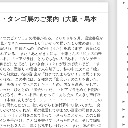
▼
ラ・タンゴ展のご案内（大阪・島本
７つのピアソラ』の著書がある。２００６年２月、岩波書店か
が見えてきた———―１０年かかって描いた１０枚の絵と、ピ
と記され、司修さんの「心の詩（うた）を感じます 言葉にな
られている。 また「あとがき」には、千恵さんの「絵」の由来
いる。 「ピアソラは、とんでもない人である。『タンゲディ
年ほどにな るが、おつき合い（？）が続けば続くほど、「す
くなる。型破り の音楽で人を魅了し、私の中に次々と「絵」
ぎる熱意は、彼の音 楽が「好きでたまらない！」と思うもの
くれる。 この本には、２種類の「出会い」のことを書いた。
る「画像（イ マへネス）たち」との、内なる遭遇。そして、
いった、ひととの 「出会い」だ。 〈ピアソラをめぐる物語〉
くだろう。天にいる彼に向かって、あら ためて大きな声げ呼
！（本当にありがとう！）」 ・・・・・・・・・・・・ この
►
中に現れるたびに、拙いながらも無我夢中で描いてきた。 突
►
思いがけなくそれが、私の敬愛してやまない画家の司修さんの
しょ う！」と熱をこめて言って下さったことから、この１冊
►
インを手が け、ことばを寄せて下さった司さん、そして編集
►
さったお２人に、 厚くお礼申し上げたい。 また、私の拙いス