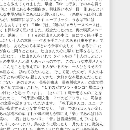
 書店のことを教えてくれました。早速、Title に行き、その本を買う
、何より棚にある本の面白さ、興味深い本が一冊一冊 あるとい
んな本屋が福岡にあればと思いました。 （糸島からは少し遠
んが、福岡市にはブックキ ューブリック、うきは市には
さんもありますが） Ｔitle では、2階のギャラリースペースは、
て も興味深く思いました。残念だったのは、奥の喫茶スペー
あれ、以後、Ｔｉｔｌｅの辻山さんの本は、目につく限り手に
『しぶとい十人の本屋――生きる手ごたえのある仕事をする』で
7年経ち、あらためて本屋という仕事のあり方、生きる手ご た
が自らに問うとともに、辻山さんの心に響く 仕事ををしてい
訪ねて、（辻山さんをいれて タイトルの「十人のしぶとい
人の本屋さんと語 りあったものです。 このような本屋さんが
、こんなことを考えてい る人がいるのか。一人ひとりその生
本屋さん、 訪ねてみたいなと。 そして驚いたのが、９人の本
が子どもの頃から 親しんできた、大好きな本屋さんだったと
っとけない みのるさん 長谷川書店 長谷川稔さん」の章で描
心をこめて準備」された、
”１７のピアソラ・タンゴ”
展によう
つけたいと思っています。 （さいごに）乾千恵さんのことを
るために、 『乾千恵の画文集 ７つのピアソラ』に、司修さ
 の文章を記させていただきます。 「乾千恵さんは、ユニーク
馬が疾走するような文 字になり、「遊」であれば人々が楽し
あれば樹木の葉 ずれや鳥の囀りが聞こえ「梟」であれば目の
笑い、 「石」はしゃべり、「音」は音楽が聞こえていまし
ったりしゃべったり、梟のように歌ったり、月のように 微笑ん
絵に描いていました。書のように自由にな らない色鉛筆を、