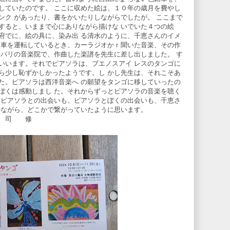
していたのです。 ここに収めた絵は、１０年の歳月を費やし
ンク があったり、書をかいたりしながらでしたが。 ここまで
すると、いままで心にありながら描けな いでいた４つの絵
府でに、絵の具に、染み出 る清水のように、千恵さんのイメ
、車を運転しているとき、カーラジオかｒ聞いた音楽、その作
はパリの音楽院で、作曲した楽譜を先生に差し出しました。 す
いいます。それでピアソラは、ブエノスアイ レスのタンゴに
ら少し恥ずかしかったようです。し かし先生は、それこそあ
た。ピアソラは西洋音楽へ の願望をタンゴに移していったの
ぼくは感動しまし た。それからずっとピアソラの音楽を聴く
とピアソラとの出会いも、ピアソラとぼくの出会いも、千恵さ
うでいながら、どこかで繋がっていたように思います。
修