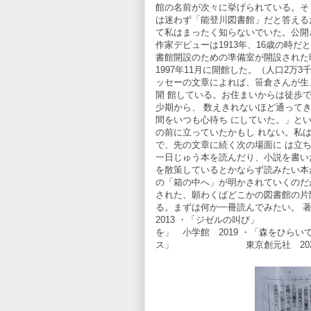
館の名前が次々に挙げられている。そ
は迷わず「能登川図書館」だと答える
て私はまったく知らないでいた。公開さ
作家デビューは1913年、16歳の時だ
書館開設のための準備室が開設された
1997年11月に開館した。（人口2
ッセーの文章によれば、笹倉さんが生
開 館している。お住まいからは徒歩
少期から、 数えきれないほど通って
間をいつも心待ち にしていた。」と
の前に立っていたかもし れない。私は
で、先の文章に続く次の場面に は立
一日じゅう本を読んだり、小説を書い
を散策しているとかならず読みたい本
の「箱の中へ」が明かされていくのだ
された、願わくばどこかの図書館の片
る。まずは何か一冊読んでみたい。
2013 ・「ジゼルの叫び」 新潮
を」 小学館 2019 ・「森をひ
ス」 東京創元社 2023