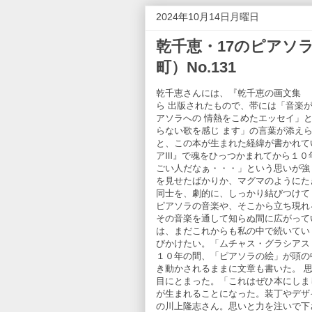
2024年10月14日月曜日
乾千恵・17のピアソ
町）No.131
乾千恵さんには、『乾千恵の画文集 
ら 出版されたもので、帯には「音楽
アソラへの 情熱をこめたエッセイ」
らない歌を感じ ます」の言葉が添え
と、この本が生まれた経緯が書かれて
アⅢ』で魂をひっつかまれてから１０
ごい人だなぁ・・・」という思いが強
を見せたばかりか、マグマのようにた
同士を、劇的に、しっかり結びつけて
ピアソラの音楽や、そこから立ち現れ
その音楽を通して知らぬ間に広がって
は、まだこれからも私の中で続いてい
びかけたい。「ムチャス・グラシアス
１０年の間、「ピアソラの絵」が頭の
き動かされるままに文章も書いた。 
目にとまった。「これはぜひ本にしま
が生まれることになった。装丁やデザ
の川上隆志さん。思いと力を注いで下