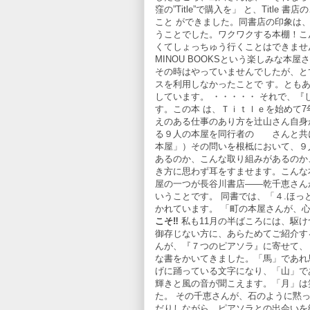
窪の”Title”で購入を」 と、Title
こと ができました。同書店の印象は
うことでした。ワクワクする本棚！こ
くてしょっちゅう行くことはできませ
MINOU BOOKSという楽しみな本屋
その時はやっていませんでしたが、と
スを利用しなかったことで す。とも
しています。 ・・・・・ それで、
す。この本 は、Ｔｉｔｌｅを始めて
えのある仕事のあり方を辻山さん自身
る９人の本屋を同行者の さんと共に
本屋」）その問いを根柢において、９
あるのか、こんな取り組みがあるのか
き方に思わず耳をすませます。こんな
屋の一つが長谷川書店――乾千恵さん
いうことです。 同書では、「４.ほ
かれています。 「町の本屋さんが、
こそ‼
私も11月の半ばころには、駆け
御存じない方に、あらためてご紹介す
んが、『７つのピアソラ』に寄せて、
な書をかいてきました。「馬」であれ
げに踊っている文字になり、「山」で
輝きと風の音が聞こえます。「月」は
た。 その千恵さんが、石のように黙
だりしながら、ピアソラとの出会いを