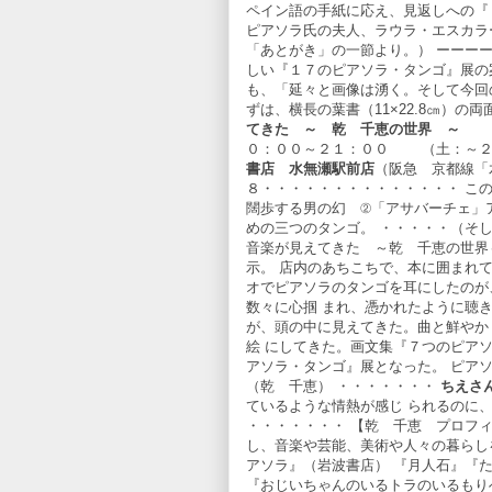
ペイン語の手紙に応え、見返しへの『
ピアソラ氏の夫人、ラウラ・エスカラ
「あとがき」の一節より。） ーーー
しい『１７のピアソラ・タンゴ』展の
も、「延々と画像は湧く。そして今回
ずは、横長の葉書（11×22.8㎝）の
てきた ～ 乾 千恵の世界 ～
＊
０：００～２１：００ （土：～２
書店 水無瀬駅前店
（阪急 京都線「
８・・・・・・・・・・・・・・ こ
闊歩する男の幻 ②「アサバーチェ」
めの三つのタンゴ。 ・・・・・（そ
音楽が見えてきた ～乾 千恵の世界
示。 店内のあちこちで、本に囲まれて
オでピアソラのタンゴを耳にしたのが
数々に心掴 まれ、憑かれたように聴
が、頭の中に見えてきた。曲と鮮やか
絵 にしてきた。画文集『７つのピア
アソラ・タンゴ』展となった。 ピア
（乾 千恵） ・・・・・・・
ちえさ
ているような情熱が感じ られるのに
・・・・・・・ 【乾 千恵 プロフ
し、音楽や芸能、美術や人々の暮らし
アソラ』（岩波書店） 『月人石』『
『おじいちゃんのいるトラのいるもり