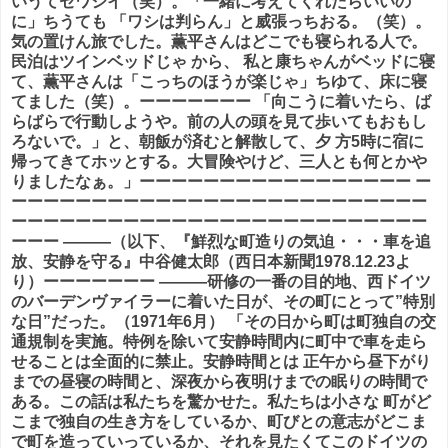
いうてセワシイ（笑）。「一緒に考えてくれたらいいの
に」ちうても 「ワシは判らん」と威張っちおる。（笑）。
気の置けん旅でした。薫平さんはどこでも寝られる人で。
民泊はツインベッドじゃ から、 私と康ちゃんがベッドに寝
て、薫平さんは「こっちのほうが楽じゃ」ちゆて、床に寝
てました（笑）。ーーーーーーー 「向こうに着いたら、ば
らばらで行動しようや。前の人の頭を見て歩いてもおもし
ろないで。」と、朝飯が済むと解散して、夕 方5時に宿に
帰ってきてホッとする。大冒険やけど、三人とも何とかや
りましたなぁ。」ーーーーーーーーーーーーーーーーー ー
ーーーーーーーーーーーーーーーーーーーーーーーーーー
ーーーーーーーーーーーーーーーーーーーーーーーーーー
ーーー ―――（以下、『鮮烈な町造りの気迫・・・車を追
放、安静を守る』中谷健太郎（西日本新聞1978.12.23よ
り）ーーーーーーー ―――研修の一番の目的地、西ドイツ
のバーデンヴァイラーに着いた日が、その町にとって”特別
な日”だった。（1971年6月） 「その日から町は町独自の交
通規制を実施。特例を除いて安静時間内に町中で車を走ら
せることは全面的に禁止。安静時間とは 正午から昼下がり
までの昼寝の時間と、深夜から夜明けまでの眠りの時間で
ある。この話は私たちを驚かせた。私たちは小さな 町がど
こまで独自の生き方をしているか、町びとの意志がどこま
で町を造っていっているか、それを見たくてこのドイツの