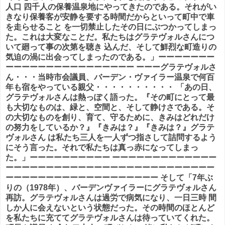
人口 四千人の保養温泉地にやってきたのである。それがい
きなり保養客が安静を要する時間だからといって町中で車
を走らせること を一切禁止したその日にぶつかってしまっ
た。これは大変なことだ。私たちはグラテヴォルさんにつ
いて廻って事の次第を聴き 込んだ、そして鮮烈な町造りの
気迫の渦に出会ってしまったのである。」ーーーーーーー
ーーーーーーーーーーーーーーーー ーーーグラテヴォルさ
ん・・・当時市会議員、バーデン・ヴァイラー温泉で何百
年も宿をやっている親父・・・・・・・・・・ 「あの日、
グラテヴォルさんは熱っぽく語った。『その町にとって最
も大切なものは、緑と、空間と、そして静けさである。そ
の大切なものを創り、育て、守るために、きみはどれだけ
の努力をしているか？』『きみは？』『きみは？』グラテ
ヴォルさん は私たち三人を一人ずつ指さして詰問するよう
にそう言った。それで私たちは真っ赤になってしまっ
た。」ーーーーーーーーーー ーーーーーーーーーーーーー
ーーーーーーーーーーーーーーーーーーーーーーーーーー
ーーーーーーーーーーーーーーーーーーー そして「7年ぶ
りの（1978年）、バーデンヴァイラーにグラテヴォルさん
再訪。グラテヴォルさんは過労で病気になり、一日三時 間
しか人に会えないという状態だった。その時間のほとんど
を私たちに充ててグラテヴォルさんは待っていてくれた。