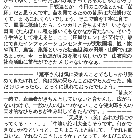
がってゆく、といった流れが弱まっておるんじゃなかろう
か。ーーーーーーー 日観連とか、今日のこの会とかは「苗
床」だと思うんです。苗を育てるための苗床は大仕掛けな
くて、ま あこれくらいでしょう。そこで苗を丁寧に育て
て、圃場に抵触したら、シッカリと育ちますが、いきなり
田圃（たんぼ）に種を撒いてもなかなか育たない。そいう
う手法として考えると、ここ（庄屋サロン）が 苗代で、駅
にできたインフォメーションセンターが実験圃場、観・旅
や商工、農協、集落といった社会組 織が田畑・山野ではあ
るまいか。今、日観連が元気を取り戻したので、由布院の
社会活動に苗代ができた んじゃないかなぁ。ーーーーーー
ーーーーーーーーーーーーーーーーーーーーーーーーーー
ーーーーーー 「薫平さんは気に染まんことでもしっかり務
めてきたけれど、俺は気の乗らんことはやらんかった。俺
だ けじゃったら、とっくに潰れておったでしょう。ーーー
ーーーーーーーーーーーーーーーーーーーーーー 「苗床と
一緒で、企画者がきちんとしていないと育たんし、広がら
ないわけで、一般の人の思いつかない ことを健太郎さんの
天才的なひらめきが生み出してきたんです。」ーーーーー
ーーーーーーーーーーーー 「天災的？（笑）忘れた頃にや
ってくる・・・。」「牛喰い絶叫大会もそうです。何かで
きないかなとい うと、こちょこちょと話して、「それも面
白いな。それならこうしようか」となって、やまびこのよ