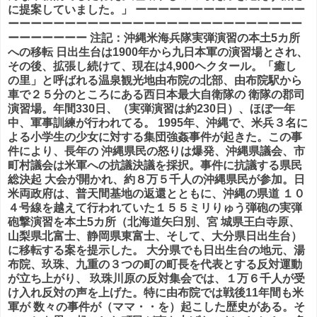
に提案していました。」 ーーーーーーーーーーーーーーー
ーーーーーーーーーーーーーーーーーーーーーーーーーー
ーーーーーーー 注記：
沖縄米海兵隊実弾演習の本土5カ所
への移転
日出生台は1900年から九日本軍の演習場とされ、
その後、拡張し続けて、現在は4,900ヘクタール。「癒し
の里」と呼ばれる温泉観光地由布院の北部、由布院駅から
車で２５分のところにある西日本最大自衛隊の 衛隊の郡司
演習場。年間330日、（実弾演習は約230日）、ほぼ一年
中、軍事訓練が行われてる。 1995年、沖縄で、米兵３名に
よる小学生の少女に対する集団強姦事件が起きた。この事
件により、長年の 沖縄県民の怒りは爆発、沖縄県議会、市
町村議会は米軍への抗議決議を採択。事件に抗議する県民
総決起 大会が開かれ、約８万５千人の沖縄県民が参加。日
米両政府は、普天間基地の返還とともに、沖縄の県道 １０
４号線を越えて行われていた１５５ミリりゅう弾砲の実弾
砲撃演習を本土5カ所（北海道矢臼別、宮 城県王白寺原、
山梨県北富士、静岡県東富士、そして、大分県日出生台）
に移転する案を提示した。 大分県でも日出生台の地元、湯
布院、玖珠、九重の３つの町の町長を代表とする反対運動
が立ち上がり、 玖珠川原の反対集会では、１万６千人が受
け入れ反対の声を上げた。特に由布院では戦後11年間も米
軍が 数々の事件が（ママ・・を）起こした歴史がある。そ