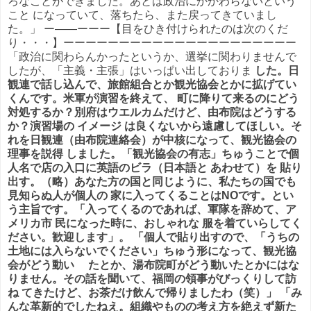
ろなことができました。あとは政治にかかわらないという
こと になっていて、落ちたら、また戻ってきていまし
た。」 ー――ーーー【目をひき付けられたのは次のくだ
り・・・】ーーーーーーーーーーーーーーーーーーーーー
「政治に関わらんかったというか、選挙に関わりませんで
したが、「主義・主張」はいっぱい出しておりま
した。日
観連で話し込んで、旅館組合とか観光協会とかに拡げてい
くんです。
米軍が演習を終えて、
町に降りて来る
のにどう
対処するか？別府はウエルカムだけど、由布院はどうする
か？演習場の イメージ は良くないから遠慮してほしい。そ
れを日観連（由布院連絡会）が中核になって、観光協会の
理事を説得 しました。
「観光協会の有志」ちゅうことで個
人名で店の入口に英語のビラ（日本語と あわせて）を 貼り
出す。（略）あなた方の国と同じように、私たちの国でも
見知らぬ人が個人の 家に入ってくることはNOです。とい
う主旨です。「入ってくるのであれば、軍隊を辞めて、ア
メリカ市 民になった時に、おしゃれな 服を着ていらしてく
ださい。歓迎します」。 「個人で貼り出すので、「うちの
土地には入らないでください」ちゅう形になって、観光協
会がどう動い たとか、湯布院町がどう動いたとかにはな
りません。その話を聞いて、福岡の領事がびっくりして訪
ね てきたけど、お茶だけ飲んで帰りましたわ（笑）」 「み
んな革新的でしたねえ。組織やものの考え方を絶えず新た