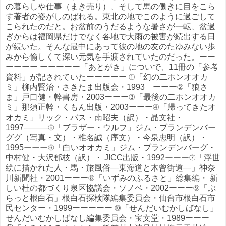
の暮らしや仕事（まき売り）、そして馬の働きに目をこら
す著者の姿がしのばれる。東北の地でこのように過ごして
こられたのだと。お盆前のうだるような暑さが一転、盆過
ぎからは福岡県だけでなく各地で大雨の被害が続出する日
が続いた。そんな最中にあって彼の地の友のたゆみない歩
みから愉しくて深い元気を手渡されていたのだった。ーー
ーーーー ーーーーー「あとがき」についで、11冊の「参考
資料」が記されていたーーーーー ①「幻の二ホンオオカ
ミ」柳内賢治・さきたま出版会・1993 ーーー②「狼さ
ま」戸口健・幹書房・2003ーーー③「最後の二ホンオオカ
ミ」那須正幹・くもん出版・2003ーーー④「帰ってきたオ
オカミ」リック・バス・南昭夫（訳）・晶文社・
1997―――⑤「ブラザー・ウルフ」ジム・ブランデンバー
ググ（写真・文）・椎名誠（序文）・今泉忠明（訳）・
1995ーーー⑥「白いオオカミ」ジム・ブランデンバーグ・
中村健・大沢郁枝（訳）・ JICC出版・1992ーーー⑦「浮世
絵に描かれた人・馬・旅風俗―東海道と木曾街道―」神奈
川新聞社・2001ーーー⑧「いずみのふるさと」総集編・ 新
しい杜の都づくり泉区協議会・ソノベ・2002ーーー⑨「ぶ
らっと根白石」根白石探検隊編集委員会・仙台市根白石市
民センター・1999ーーーーー ⑩「せんだいむかしばなし」
せんだいむかしばなし編集委員会・宝文堂・1989ーーー