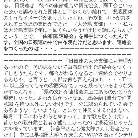
る。 日観連は「後々の旅館組合や観光協会、商工会といっ
た公から認められた団体とは半歩くらい離れて、 懇親団体
のようなイメージがありましたよね。その後、JTBが力を
入れて日観連の支部ができた。（大分県 支部）・・・私ら
は大分県支部で年に一回くらい会うだけじゃ話にならんぞ
ということで、
「由布院 連絡会」を勝手につくったんで
す。
全国の日観連の中で由布院だけだと思います、連絡会
をつくったの は・・・」
ーーーーーーーーーーーーーーー
ーーーーーーーーーーーーーーーーーーーーーーーーーー
ーーーーーーーーーーーー 「日観連の大分支部にも無理が
あったので、その隙をついて由布院だけで連絡会をつくっ
てしもうたんで す。都合がわるくなると「連絡会でやりよ
るんじゃ」と言うと、支部は何も言えんわけ。・・・五十
年 以上経ってもその雰囲気がちょっと残っているような気
がするんなぁ」 「県の支部が連絡会の上にあるのかどうか
曖昧じゃった。あれが良かったなぁ。連絡会は自分で仲間
意識 を持つ以外にないわけです。公に認められている会で
あるような、ないような、とにかく仲良くする他は ない。
毎月二十日にわらわらと集まって、まず歌を歌う（笑）。
昔からの親分衆と若者が盛り上がったの は浪花節じゃった
のを憶えています。【※薫平さんも健太郎さんも若者だっ
た！】 中には早稲田大学とか東京のYWCAを出たインテリ