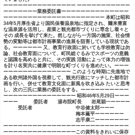
ーーーーーーーーーーーーーーー ーーーーーーーーーーー
ーーーーーーー業務委託書ーーーーーーーーーーーーーー
ーーーーーーーーーーーーーーーーーーーーー 本町は昭和
34年5月厚生省より国民保養温泉地に指定され、爾来豊富
な温泉源を活用し、産業と観光都市づくりに専念し着々と
その 成長を挙げて来た。然しながら一方国の施策、社会情
勢の変動等は都市計画事業の進展を阻害している現状であ
る。ーーーーーー 又、教育行政面に於いても学校教育は勿
論、社会教育面について、町民総ぐるみでスポーツの意義
と認識を高めると共に、その実践 活動によって体力の増強
を計り名実共に健康で明朗な町づくりを進めたい。ーーー
ーーーーーーーーーーーーーー このような時期に先進地で
ある欧州諸外国を視察して、観光行政にマッチした都市計
画を行い、併せて教育文化面に新風を吹き込み たいと思考
し、次の三氏に業務の委託をする。ーーーーーーーーーー
ーーーーーーーーーーーーーーー 昭和46年5月29日ーーー
ーーー 委託者 湯布院町長 岩尾穎一ーーーー
受託者 中谷健太郎ーーー
梅本薫平ーーーーーー
志手康二ーーーーーーー
ーーーーーーーーーーーーーーーーーーーーーーーーーー
ーーーーーーーーーーーーーーーこの資料をきれいに保存