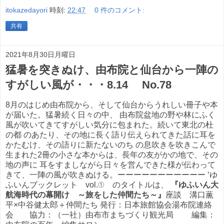
itokazedayori
時刻:
22:47
0 件のコメント:
共有
2021年8月30日月曜日
猛暑を突きぬけ、由布院と仙台から一陣の
すがしい風が・・・8.14 No.78
8月のはじめ由布院から、そして仙台からうれしい冊子や本
が届いた。猛暑続く日々の中、 由布院盆地の野や林にふく
風が吹いてきてすがしい気分に包まれた。続いて東北の杜
の都 のあたり、その地に長く語り伝えられてきた話に耳を
かたむけ、その語りに新たないのち の息吹きを吹きこんで
生まれた2冊の小さな本からは、長年の友がかの地で、その
地の声に 耳をすましながら日々を営んできた様が伝わって
きて、一陣の風が吹きぬける。ーーーーーーーーーーー ‘ゆ
ふいんブックレット vol.① のタイトルは、
『ゆふいん大
航海時代の幕開け ～旅をした仲間たち～』
座談 溝口薫
平×中谷健太郎＋仲間たち 発行：日本旅館協会湯布院連絡
会 協力：（一社）由布市まちづくり観光局 編集：