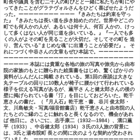
町長や議員 を含む二十人の町びとと一緒に私たちが町にや
ってきたことがグラテヴォルさんをひどく喜ばせたようだ
った。ーーーーーーーー ーーー 『きみたちは約束を守っ
た』『きみたちは長い道を歩き始めたのだ。世界中どこの
町でも何人かの人が、あるいは何十人、何百 人かの、けっ
して多くはない人が同じ道を歩いている。』『一人でも多
くの人がよその町を見ることが大切だ。そしてその町を 造
り、営んでいる”まじめな魂”に出遭うことが必要だ』。 そ
れにつづく中谷さんの文章もぜひ本誌で。ーーーーーーー
ーーーーーーーーーーーーーーーーーーーーーーーーーー
ーーーーー 本誌には貴重な各地の旅の写真や旅先から由布
院の家族のもとに贈られた絵葉書をはじめ、驚くばかりの
資料がふんだんに掲載 されている。第1回の座談は大きな
丸テーブルの回りに10数人が椅子に腰かけて行われている
様子を伝える写真があるが、薫平さ んと健太郎さんの後の
壁に掲げられている書「汀」を目にしておどろいた。乾千
恵さんの書だ。（『月人石』乾千恵・書、谷川 俊太郎・
文、川島敏夫・写真/福音館書店）乾千恵さんと由布院の人
たちとのご縁のことに触れると長くなるので、機会があれ
ば 他日に。さいごに、志手康二（1932―1984）、溝口薫
平（1933）、中谷健太郎（1934）３氏の3人旅の背景に
は、3氏と湯布院町 長との間に次のような契約が交わされ
ていました。ーーーーーーーーーーーーーーーーーーーー