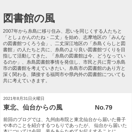
図書館の風
2007年から糸島に移り住み、思いを同じくする人たちと
「としょかんのたね・二丈」を始め、志摩地区の「みんな
の図書館つくろう会」、二丈深江地区の「糸島くらしと図
書館」の人たちと共に、糸島のより良い図書館づくりを目
指して活動してきた。「糸島の図書館は今、どうなってい
るのか」、糸島図書館事情を発信し、市民と共に育つ糸島
市の図書館を考えていきたい。糸島市の図書館のあり方と
深く関わる、隣接する福岡市や県内外の図書館についても
共に考えていきます。
2021年8月31日火曜日
東北、仙台からの風 No.79
前回のブログでは、九州由布院と東北仙台から届いた冊子
や本のことを紹介するつもりであったが、 仙台から届いた
本については今回、号をあらためてお伝えすることに。