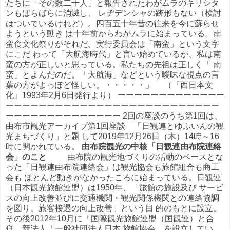
たちに「その数二千人」と報告されたわがムラのキリシタ
ンもばらばらに消滅し、 レヂデンシャの跡形もない（検討
はついているけれど）。四百五十年昔の往来を今に蘇らせ
ようという動き は十年前からわがムラに始まっている。南
蛮食文化祭りがそれだ。実行委員会は「南蛮」という文字
にこだ わって「大航海時代」と言い始めているが、私は南
蛮の方が正しいと思っている。私たちの先祖は正しく「 南
蛮」とよんだのだ。「大航海」などという曖昧な視点の言
葉の方がよっぽど怪しい。・・・・・」 （『西日本文
化』1993年2月6日発行より） ーーーーーーーーーーーーー
ーーーーーーーーーーーーーーーーーーーーーーーーーー
ーーーーーーーーーーーーーー 2回の座談のうち第1回は、
由布市観光アーカイブ第1回座談 「日観連とゆふいんの観
光まちづくり」と題 して2019年12月26日（木）14時～16
時に開かれている。
由布院観光の中核「
日観連由布院連絡
会
」のこと
由布院の観光地づくりの活動のベースとな
った「日観連由布院連絡会」は観光協会も旅館組合も商工
会も ほとんど動きがなかったころに始まっている。日観連
（日本観光旅館連盟）は1950年、「旅館の施設及び サービ
スの向上改善並びに交通機関・観光関係機関との連絡協調
を図り、旅客接遇の向上改善」という目 的のもとに設立。
その後2012年10月に「国際観光旅館連盟（国観連）と合
併。新法人「一般社団法人日本 旅館協会」を設立してい