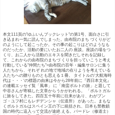
本文111頁の”ゆふいんブックレット”の第1号、面白さに引
き込まれ一気に読んでしまった。由布院のまち づくりがど
のようにして起こったか。その事の起こりはどのようなも
のだったか、活動の要にいたお二人の 座談。座談の場をつ
くり、お二人から活動のエキスを聞きだしそれを記録し
て、これからの由布院のまちづ くりを担っていこうと考え
行動している”仲間たち”=由布院の百年・編集サロンに集う
人たちから、それぞ れの地で地域の在りようを考えている
人たちへの贈りものとも思える１冊。 タイトルの‘大航海時
代は・・・‘の標題の由来は今から28年前に『西日本文化』
の連載エッセイ覧「風車」 に「南蛮ポルトの旅」と題して
中谷さんが寄稿した文章からうかがわれる。 「ポルトガル
に旅をしてきた。四百五十年前に往来があり、わがブン
ゴ・ユフ村にもレヂデンシャ（伝道所） があった。まもな
くポルトガルはスペイン王の下に統括され、日本も禁教鎖
国の時代に這入って交流が途絶 える。パードレ（修道士）