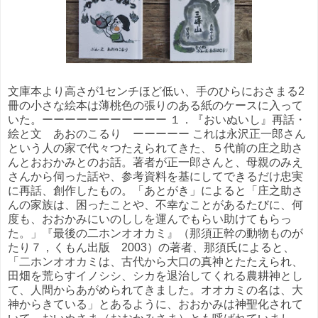
文庫本より高さが1センチほど低い、手のひらにおさまる2
冊の小さな絵本は薄桃色の張りのある紙のケースに入って
いた。ーーーーーーーーーーー １．『おいぬいし』再話・
絵と文 あおのこるり ーーーーー これは永沢正一郎さん
という人の家で代々つたえられてきた、５代前の庄之助さ
んとおおかみとのお話。著者が正一郎さんと、母親のみえ
さんから伺った話や、参考資料を基にしてできるだけ忠実
に再話、創作したもの。「あとがき」によると「庄之助さ
んの家族は、困ったことや、不幸なことがあるたびに、何
度も、おおかみにいのししを運んでもらい助けてもらっ
た。」『最後の二ホンオオカミ』（那須正幹の動物ものが
たり７，くもん出版 2003）の著者、那須氏によると、
「二ホンオオカミは、古代から大口の真神とたたえられ、
田畑を荒らすイノシシ、シカを退治してくれる農耕神とし
て、人間からあがめられてきました。オオカミの名は、大
神からきている」とあるように、おおかみは神聖化されて