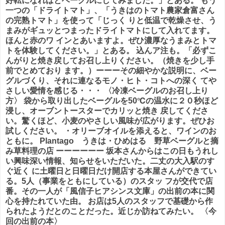
好転になればとベーグルにしてみました。」とある。 もう
一つの「ドライトマト」、「うきはのトマト農家倉富さん
の完熟トマト」を使って「じっく りと低温で乾燥させ、う
まみがギュッとつまったドライトマトにして入れてます。
ほんと赤のワ インとあいますよ。ぜひ濃厚なうまみとトマ
トを体験してください。」とある。 込んア注も。「必ずこ
んがりと焼き戻してお召し上りください。（焼きを少し手
前でとめており ます。）ーーーその細やかな説明に、ベー
グルづくり、それに連なるモノ・ヒト・コトへの深く てや
さしい愛情を感じる・・・ 〈冷凍ベーグルのお召し上り
方〉 袋から取り出したベーグルを50℃の温水に２０秒ほど
浸し、オーブントースターでカリッと焼き 戻してくださ
い。驚くほど、小麦のやさしい風味が広がります。ぜひお
試しください。 ・オリーブオイルを添えると、ワインのお
ともに。 Plantago うきは・ひめはる 野草ベーグルと摘
み草料理の店 ーーーーーー 坂本さんからはこの日もうれし
い興味深い情報、知らせをいただいた。二丈の大入駅のす
ぐ近く に土曜日と日曜日だけ開店する本屋さんができてい
る。5人（事業をともにしている）のスタッ フが交代で店
番。その一人が「風信子ヒアシンス文庫」の出前の本に関
心を持たれていた由。 お店は5人のスタッフで基礎から作
られたようだとのことだった。近じか訪ねてみたい。 〈今
回の出前の本〉