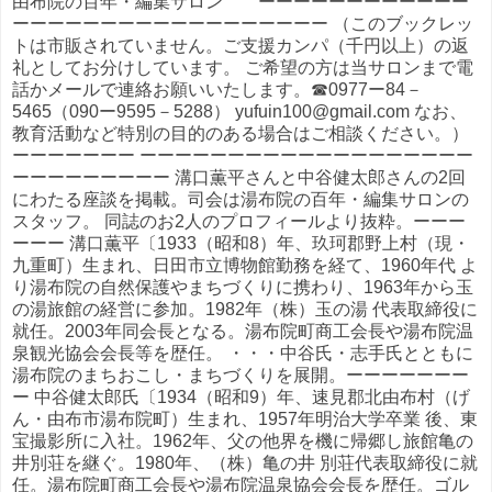
由布院の百年・編集サロン ーーーーーーーーーーーー
ーーーーーーーーーーーーーーーーーー （このブックレッ
トは市販されていません。ご支援カンパ（千円以上）の返
礼としてお分けしています。 ご希望の方は当サロンまで電
話かメールで連絡お願いいたします。☎0977ー84－
5465（090ー9595－5288） yufuin100@gmail.com なお、
教育活動など特別の目的のある場合はご相談ください。）
ーーーーーーー ーーーーーーーーーーーーーーーーーーー
ーーーーーーーーー 溝口薫平さんと中谷健太郎さんの2回
にわたる座談を掲載。司会は湯布院の百年・編集サロンの
スタッフ。 同誌のお2人のプロフィールより抜粋。ーーー
ーーー 溝口薫平〔1933（昭和8）年、玖珂郡野上村（現・
九重町）生まれ、日田市立博物館勤務を経て、1960年代 よ
り湯布院の自然保護やまちづくりに携わり、1963年から玉
の湯旅館の経営に参加。1982年（株）玉の湯 代表取締役に
就任。2003年同会長となる。湯布院町商工会長や湯布院温
泉観光協会会長等を歴任。 ・・・中谷氏・志手氏とともに
湯布院のまちおこし・まちづくりを展開。ーーーーーーー
ー 中谷健太郎氏〔1934（昭和9）年、速見郡北由布村（げ
ん・由布市湯布院町）生まれ、1957年明治大学卒業 後、東
宝撮影所に入社。1962年、父の他界を機に帰郷し旅館亀の
井別荘を継ぐ。1980年、（株）亀の井 別荘代表取締役に就
任。湯布院町商工会長や湯布院温泉協会会長を歴任。ゴル