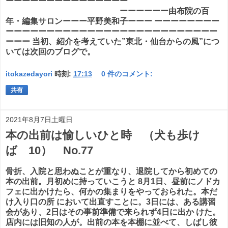
ーーーーーーーーーーーーーーー
ーーーーーー由布院の百
年・編集サロンーーー平野美和子ーーー ーーーーーーーー
ーーーーーーーーーーーーーーーーーーーーーーーーーー
ーーー 当初、紹介を考えていた”東北・仙台からの風”につ
いては次回のブログで。
itokazedayori
時刻:
17:13
0 件のコメント:
共有
2021年8月7日土曜日
本の出前は愉しいひと時 （犬も歩け
ば 10） No.77
骨折、入院と思わぬことが重なり、退院してから初めての
本の出前。月初めに持っていこうと 8月1日、昼前にノドカ
フェに出かけたら、何かの集まりをやっておられた。本だ
け入り口の所 において出直すことに。3日には、ある講習
会があり、2日はその事前準備で来られず4日に出か けた。
店内には旧知の人が。出前の本を本棚に並べて、しばし彼