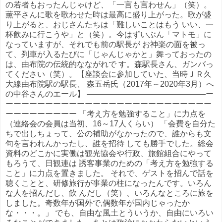
の若者もおったんじゃけど、「一言も言わせん」（笑）。
薫平さんに歌を歌わせた時は最高に盛り上がった。歌が盛
り上がると、おじさんたちは「難しいことはもう いい、一
杯飲みに行こうや」と（笑）。今はずいぶん「マトモ」に
なっていますが、それでも前の駅長が お神楽の面を被っ
て、列車が入るたびに「じゃんじゃかと」舞っておったの
は、由布院の伝統的なながれで す。森駅長さん、ガンバっ
てください（笑）。【座談会に参加していた、当時ＪＲ久
大線由布院駅の駅長、 森五岳氏（2017年～2020年3月）へ
の中谷さんのエール】 ―――――――――――――――ー
ーーーーーーーーーーーーーーーーーーーーーーーーーー
ーーーーーーーーー 「考え方を勉強すること」に力点を
（連絡会の会員は当初、16～17人くらい） 「会費を自分た
ちで出しちょって、公の補助がなかったので、誰からも文
句を言われんかったし、誰を招待 しても勝手でした。総会
資料のどこかに実働は観光協会や行政、旅館組合にやって
もろうて、日観連は 誘客事業のための「考え方を勉強する
こと」に力点を置きました。 それで、ゲストを招んで話を
聴くことと、研修旅行が事業の柱になったんです。いろん
な人を招んだし、飲 んだし（笑）、いろんなところに旅を
しました。奇数年が国外で,偶数年が国内じゃったか
な・・・。」 でも、自由な風土とういうか、自由にいろい