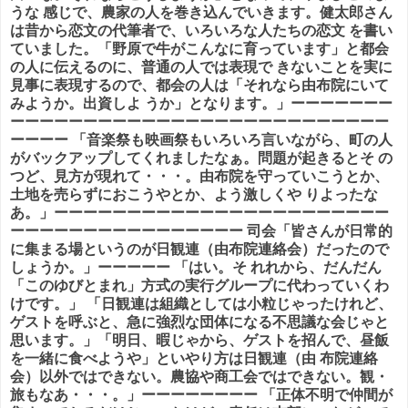
うな 感じで、農家の人を巻き込んでいきます。健太郎さん
は昔から恋文の代筆者で、いろいろな人たちの恋文 を書い
ていました。「野原で牛がこんなに育っています」と都会
の人に伝えるのに、普通の人では表現で
きないことを実に
見事に表現
するので、都会の人は「それなら由布院にいて
みようか。出資しよ うか」となります。」ーーーーーーー
ーーーーーーーーーーーーーーーーーーーーーーーーーー
ーーーー 「音楽祭も映画祭もいろいろ言いながら、町の人
がバックアップしてくれましたなぁ。問題が起きるとそ の
つど、見方が現れて・・・。由布院を守っていこうとか、
土地を売らずにおこうやとか、よう激しくや りよったな
あ。」ーーーーーーーーーーーーーーーーーーーーーーー
ーーーーーーーーーーーーーーーー 司会「皆さんが日常的
に集まる場というのが日観連（由布院連絡会）だったので
しょうか。」ーーーーー 「はい。そ れれから、だんだん
「このゆびとまれ」方式の実行グループに代わっていくわ
けです。」 「日観連は組織としては小粒じゃったけれど、
ゲストを呼ぶと、急に強烈な団体になる不思議な会じゃと
思います。」「明日、暇じゃから、ゲストを招んで、昼飯
を一緒に食べようや」といやり方は日観連（由 布院連絡
会）以外ではできない。農協や商工会ではできない。観・
旅もなあ・・・。」ーーーーーーーー 「正体不明で仲間が