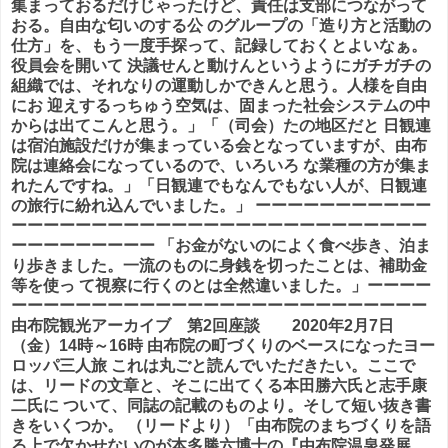
集まっておるだけじゃったけど、責任は支部につながって
おる。自由な匂いのする公 のグループの「造り方と活動の
仕方」を、もう一度手探って、記録しておくとよいなぁ。
役員会を開いて 決議せんと動けんというようにガチガチの
組織では、それなりの運動しかできんと思う。人様を自由
にお 迎えするっちゅう空気は、固まった社会システムの中
からは出てこんと思う。」「（司会）たの地区だと 日観連
は宿泊施設だけが集まっている会となっていますが、由布
院は連絡会になっているので、いろいろ な業種の方が集ま
れたんですね。」「日観連でもなんでもない人が、日観連
の旅行に紛れ込んでいました。」 ーーーーーーーーーーー
ーーーーーーーーーーーーーーーーーーーーーーーーーー
ーーーーーーーーー 「お金がないのによく食べ歩き、泊ま
り歩きました。一流のものに身銭を切ったことは、補助金
等を使っ て視察に行くのとは全然違いました。」ーーーー
ーーーーーーーーーーーーーーーーーーーーーーーーーー
由布院観光アーカイブ 第2回座談 2020年2月7日
（金）14時～16時
由布院の町づくりのベースになったヨー
ロッパ三人旅 これは丸ごと読んでいただきたい。ここで
は、リードの文章と、そこに出てくる本田勝六氏と志手康
二氏に ついて、同誌の記載のものより。そして短い抜き書
きをいくつか。 （リードより）「由布院のまちづくりを語
る上で欠かせないのが本多勝六博士の『由布院温泉発展