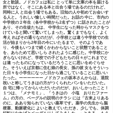
女と歓談。ノドカフェは私に とって単に文庫の本を届ける
所ではなく、そこにある本と出合う場であるのだけれど、
同時に人 と出会う場でもある。旧知の人や初めてお会いす
る人と。うれしい愉しい時間だった。お話の 中に、市内の
中学校の２年生（各中学校から2名ずつ）に話されたことが
あり、その生徒たちは、 中学生になった時からマスクをつ
けていると聞いて驚いてしまった。驚くまでもなく、よく
考え ればその通りなのだが、小学校とは違う中学校での生
活が始まりから2年目の今にいたるまで、 そのようであ
り、今後もいつまで続くかわからないこと状態であること
を、あらためて思いしら されたように感じた。中学校にか
ぎらないけれど、学校での子どもたちの日々がこれまでと
は違 ったものになっているだろうことに思いをめぐらせ
た。そういえば京都に住む娘の長女、孫の彼 女もそういっ
た日々を小学生になった日から過ごしていることに思いい
たった。ーーーーーー ノドカフェの坂本さんからは、退院
祝いと称してうきはの方がつくられたパンをいただいた。
自 宅に帰ってからいただいたのだが、おいしかったこと！
１つは、「メナモミ」、「うきはの 小塩 おりたファー
ム」の方の、ベーグルの説明のチラシ には「古来よりある
のに、ああり知られていない薬草です。薬学の先生から脳
梗塞、動脈硬化に よいと教えていただき、少しでも、体調