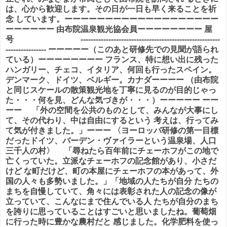
は、心から歓迎します。その日が一日も早く来ることを祈
念 しています。ーーーーーーーーーーーーーーーーーーー
ーーーーーー 由布院温泉観光協会員ーーーーーーーー 屋
号 -------------------------------------------------------
---------------- ーーーーー（このあと研修先での見聞が語られ
ている）ーーーーーーーー フランス、特に想い出に残った
ハンガリー、チェコ、イタリア、何回も行ったスペイン。
デンマーク、ドイツ、ベルギー。カナダーーーー （由布院
と同じスケールの散策観光地を丁寧に見るのが目的じゃっ
た・・・何を見、どんな気づきが・・・）ーーーーー ーー
ーー 「外の空間を公共のものとして、みんなが大事にし
て、その代わり、中は自由にするという 考えは、行ってみ
て気が付きました。」ーーー 〈ヨーロッパ研修の第一目標
だったドイツ、バーデン・ヴァイラーという温泉場、人口
三千人の村〉 「尋ねたら百年前にチェーホフがこの地で
亡くっていた。立派なチェーホフの記念館があり、小さだ
けど な町だけど、町の本屋にチェーホフの本があって、外
国の人々も多勢いました。」「地域の人たちが自分 たちの
まちを自慢していて、角々には表彰された人の記念の像が
立っていて、こんなにまで住んでいる人 たちが自分のまち
を誇りに思っていることはすごいと思いましたね。葡萄畑
に行った時に豊かな農村だと 感じました。化学肥料を使っ