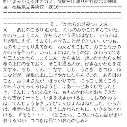
⑪「よみがえるオオカミ」飯館村山津見神社復元天井絵
展・福島県立美術館・2016ーーーーーーーーーーーーーー
ーーーーーーーーーーーーーーーーーーーーーーーーーー
ーーーーーーーーーーーーーーーーーーーーーーーーーー
ーーーーーーーーーー ２．『かわらのひみつ』ぶん・
え あおのこるり むかし、ならのみやこにすんでいた、
かわらしょくにん、から吉という男のはなし。 から吉は、
耳が聞こえず、うまくしゃべることができない。いつも、
ものをじっくり見てから、ねんどをこねて、みごとな形の
かわらを作った。いっしょにはたらくのは、かわらででき
た二人のかわらしょくにん。から吉は、焼いたかわらを屋
根の上にのせておく。そこを通る人が、好きなかわらを注
文する。もも、りんご、なす、しし、うさぎ、きつね、ね
こなどが、屋根の上ににぎやかにならんでいた。ある日の
こと、おつきさんが、ぽっかりでて、にっこり笑うころ、
から吉がそろそろねようと、ふあーっとあくびをしたと
き、てんじょうのあなから、もものかわらがおちてきた。
から吉がふーっと、いきを吹きかけると、もものかわら
は、てんじょうをさしてぴょんぴょんはねだした。から吉
は、祖音へ出て、同じようにかわらたちに、いきを吹きか
ける。 すると・・・。《どこから、このようなお話がまい
おりるのか、つづきは見てのおたのしみ》