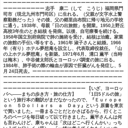
ーーーーーーーーーーーーーーーーーーーーーーーーーー
ーーーーーーーーー 志手 康二（して こうじ）福岡県門
司市（現北九州市門司区）に生れる。（父親が文字水上警
察勤務だっ た）その後、父の郷里由布院に帰り地元の学校
に通う。1938年、母親「日の出旅館」を開業。1950上野丘
高校3年生のとき結核 を発病。以後、自宅療養を続ける。
1958年国立別府病院で肺の施術を受け、結核は治癒。家業
の旅館の手伝い等をする。1961年 淑子さんと結婚。1966
年（有り）ホテル夢想庵を設立し、代表取締役就任。「山
の上ホテル夢想庵」を新築。1971年6月、溝口 薫平（当時
は梅木）、中谷健太郎氏とヨーロッパ調査の旅に出る。
1984年、肺手術の際の輸血が原因で肝臓がんを発症し、5
月 24日死去。ーーーーーーーーーーーーーーーーーーーー
ーーーーーーーーーーーーーーーーーーーーーーーーーー
ーーーーーーーーーーーーーーーーーーーーーーーーーー
ーーーーーーーーーーーーーーーーーー 【いざ、ヨーロッ
パへ――まちの歩き方・旅の仕方】 「1日5ドルの旅」
という旅行本の翻訳がまだなかったので、『Ｅｕｒｏｐｅ
ｏｎ ５Ｄｏｌｌａｒｓ ａ Ｄａｙ』という 原書を東京
で買いました。一冊まるごとだとかさばるから、行くとこ
ろのページを毎日破って以て行きました。薫平さんんは何
も言わんけど、康ちゃんは「次はどこへ行くんかい」っち