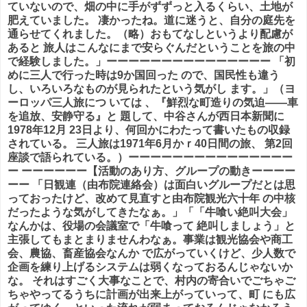
ていないので、畑の中に手がずずっと入るくらい、土地が
肥えていました。 凄かったね。道に迷うと、自分の庭先を
通らせてくれました。（略）おもてなしというより配慮が
あると 旅人はこんなにまで安らぐんだということを旅の中
で経験しました。」ーーーーーーーーーーーーーーー 「初
めに三人で行った時は9か国回った ので、国民性も違う
し、いろいろなものが見られたという気がし ます。」（
ヨ
ーロッパ三人旅
につ いては 、『鮮烈な町造りの気迫――車
を追放、安静守る』と 題して、中谷さんが西日本新聞に
1978年12月 23日より、何回かにわたって書いたもの収録
されている。 三人旅は1971年6月かｒ40日間の旅、 第2回
座談で語られている。）ーーーーーーーーーーーーーーー
ー ーーーーーー【活動のあり方、グループの動きーーーー
ーー 「日観連（由布院連絡会）は面白いグループだとは思
っておったけど、改めて見直すと由布院観光六十年 の中核
だったような気がしてきたなぁ。」「「牛喰い絶叫大会」
なんかは、役場の会議室で「牛喰って 絶叫しましょう」と
主張してもまとまりませんわなぁ。事業は観光協会や商工
会、農協、畜産協会なんか で広がっていくけど、
少人数で
企画を練り上げるシステムは弱くなっておるんじゃないか
な
。 それはすごく大事なことで、村内の寄合いでごちゃご
ちゃやってるうちに計画が出来上がっていって、町 にも広