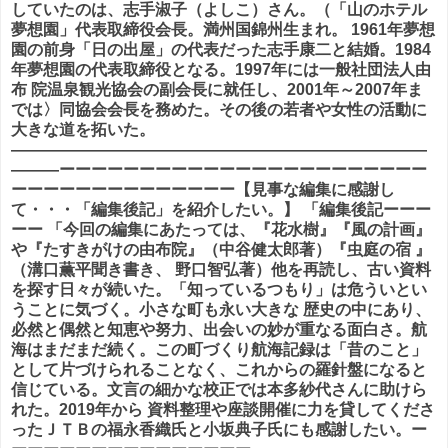
していたのは、志手淑子（よしこ）さん。（「山のホテル
夢想園」代表取締役会長。満州国錦州生まれ。 1961年夢想
園の前身「日の出屋」の代表だった志手康二と結婚。1984
年夢想園の代表取締役となる。1997年には一般社団法人由
布 院温泉観光協会の副会長に就任し、2001年～2007年ま
では〉同協会会長を務めた。その後の若者や女性の活動に
大きな道を拓いた。
――――――――――――――――――――――――――
―――ーーーーーーーーーーーーーーーーーーーーーーー
ーーーーーーーーーーーーーー【見事な編集に感謝し
て・・・「編集後記」を紹介したい。】 「編集後記ーーー
ーー 「今回の編集にあたっては、『花水樹』『風の計画』
や『たすきがけの由布院』（中谷健太郎著）『虫庭の宿 』
（溝口薫平聞き書き、 野口智弘著）他を再読し、古い資料
を探す日々が続いた。「知っているつもり」は危ういとい
うことに気づく。小さな町も永い大きな 歴史の中にあり、
必然と偶然と知恵や努力、出会いの妙が重なる面白さ。航
海はまだまだ続く。この町づくり航海記録は「昔のこと」
として片づけられることなく、これからの羅針盤になると
信じている。文言の細かな校正では本多紗代さんに助けら
れた。2019年から 資料整理や座談開催に力を貸してくださ
ったＪＴＢの福永香織氏と小坂典子氏にも感謝したい。ー