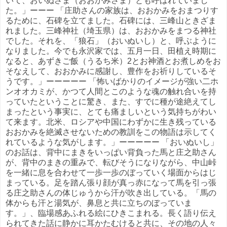
いて、おいぬさま（おおかみさま）とも呼ばれていまし
た。」ーーー 「庄助さんの家族は、おおかみをおまつりす
るために、石碑を立てました。石碑には、三峰山ときざま
れました。三峰神社（埼玉県）は、おおかみをまつる神社
でした。それを、「狼石」（おいぬいし）と、呼ぶように
なりました。今でも永沢家では、五月一日、田植え時期に
なると、あずきご飯（うるち米）2とお神酒とお煮しめをお
そなえして、おおかみに感謝し、豊作をお祈りしているそ
うです。」ーーーーー 「怖いばかりのイメージが強い二ホ
ンオオカミが、かつて人間とこのような魂の触れ合いを持
っていたということに驚き、また、すでに種が途絶えてし
まったという事実に、とても痛ましいという気持ちがわい
て来ます。北米、ロシアや中国にわずかに生き残っている
おおかみを絶滅させないための教訓をこの物語は示してく
れているような気がします。」ーーーーー 「おいぬいし」
のお話は、背中にまきをいっぱい背負った馬と庄之助さん
が、背中のまきの重みで、転びそうになりながら、中山峠
を一緒に息を合わせて一歩一歩のぼっていく場面からはじ
まっている。足を踏ん張り顔が真っ赤になって馬を引っ張
る庄之助さんの体じゅうから汗が吹き出している。「馬の
体からも汗と湯気が、鼻息と共に立ちのぼっていま
す。」、臨場感あふれる絵にひきこまれる。長く語り伝え
られてきた話に静かに耳かたむけると共に、その地の人々