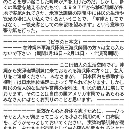
のことを思い起こした町民が声を上げたのだ。しか し、多
くの民意を越えるかたちで、１９９７年から移転訓練が各
地で実施されてきた。米軍は訓練の期間 中に住民の生活や
観光の場に入り込んでくるということで、「軍隊としてで
はなく、一観光客としての来 訪を望みます」という意味の
張り紙を行った。 ーーーーーーーーーーーーーーーーーー
ーーーーーーーーーーーーーーーーーーーーーーーーーー
ーーー ーーーーーー（ビラの日本文）ーーーーーーーーー
ーーーー 在沖縄米軍海兵隊第三海兵師団の方々は立ち入ら
ないで下さい （期間1月16日～2月11日・・全演習期間）
ーーーーーーーーーーーーーーーーーーーーーーーーーー
ーーーーーーーーーーーー ここは個人の生活空間です。沖
縄から実弾砲撃訓練に来ておられる海兵隊の方々は、立入
りをご遠慮ください。 みなさまが、「日本国内を移動する
権利」は日米地位協定によって 守られております。しかし
町民の個人的な生活や営業の権利は、町 民の個人に属して
おります。そのことは自由の国アメリカ市民でも あられる
みなさんにはとくお判りのことと思います。 ーーーーーー
ーーーーーーーーーーーーーーーーーーーーーーーーーー
ーーーーーーー 近郊から心と身体を癒すために、――ひっ
そりと人々が集まってこら れる小さな補用の町・由布院
を、どうかそっとしておいてください。 実弾砲撃訓練が廃
止され、みなさまが市民として由布院を訪問され るときに