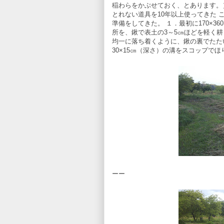
稲わらをかぶせておく、とあります。
とれない道具を10年以上使ってきた
準備をしてきた。 １．最初に170×36
所を、鍬で表土の3～5㎝ほどを軽く
均一に落ち着くように、鍬の裏でたたい
30×15㎝（深さ）の溝をスコップ
ーー