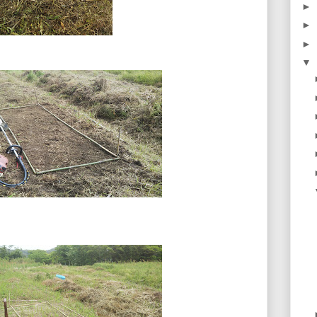
►
►
►
▼