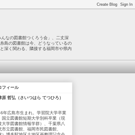
みんなの図書館つくろう会」、二丈深
糸島の図書館は今、どうなっているの
と深く関わる、隣接する福岡市や県内
ロフィール
津原 哲弘（さいつはら てつひろ）
946年広島市生まれ。学習院大学卒業
、国立図書館短期大学別科卒業（現
波大学図書館情報学群）、千葉県八
代市立図書館、福岡市民図書館、
財）博多駅地区土地区画整理記念会