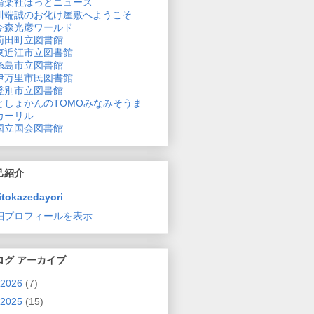
論楽社ほっとニュース
川端誠のお化け屋敷へようこそ
今森光彦ワールド
苅田町立図書館
東近江市立図書館
糸島市立図書館
伊万里市民図書館
登別市立図書館
としょかんのTOMOみなみそうま
カーリル
国立国会図書館
己紹介
itokazedayori
細プロフィールを表示
ログ アーカイブ
2026
(7)
2025
(15)