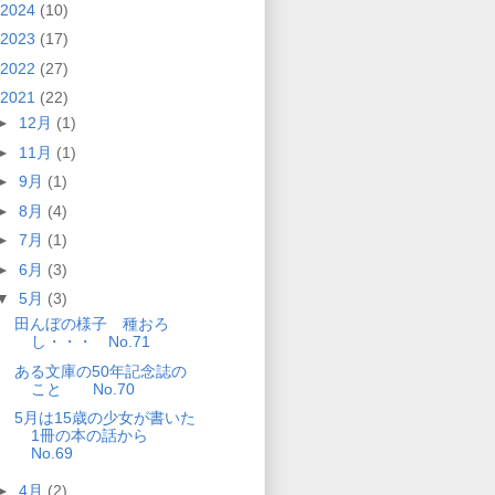
2024
(10)
2023
(17)
2022
(27)
2021
(22)
►
12月
(1)
►
11月
(1)
►
9月
(1)
►
8月
(4)
►
7月
(1)
►
6月
(3)
▼
5月
(3)
田んぼの様子 種おろ
し・・・ No.71
ある文庫の50年記念誌の
こと No.70
5月は15歳の少女が書いた
1冊の本の話から
No.69
►
4月
(2)