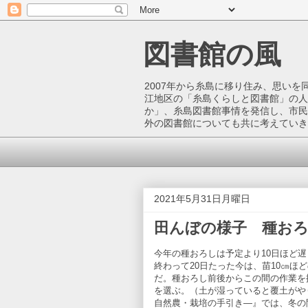
図書館の風
2007年から糸島に移り住み、思い
江地区の「糸島くらしと図書館」の人
か」、糸島図書館事情を発信し、市民
外の図書館についても共に考えていき
2021年5月31日月曜日
田んぼの様子 種おろし
今年の種おろしは予定より10日ほど遅
終わって20日たった今は、苗10㎝ほ
だ。種おろし前後からこの間の作業を振
を選ぶ。（土が湿っていると覆土がや
自然農・栽培の手引き―』では、冬の