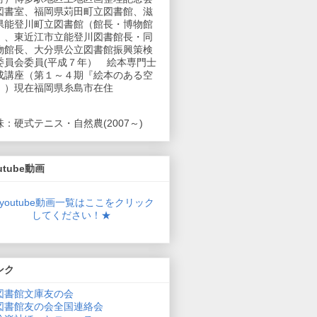
図書室、福岡県苅田町立図書館、滋
県能登川町立図書館（館長・博物館
）、東近江市立能登川図書館長・同
物館長、大分県公立図書館振興策検
委員会委員(平成７年） 絵本専門士
成講座（第１～４期『絵本のある空
』）現在福岡県糸島市在住
味：硬式テニス・自然農(2007～)
utube動画
youtube動画一覧はここをクリック
してください！★
ンク
図書館文庫友の会
図書館友の会全国連絡会