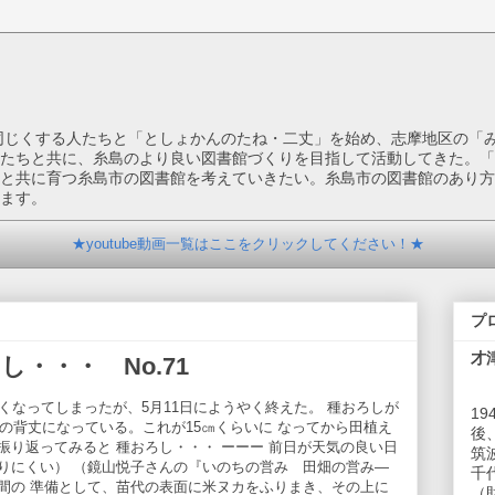
を同じくする人たちと「としょかんのたね・二丈」を始め、志摩地区の「
たちと共に、糸島のより良い図書館づくりを目指して活動してきた。「
と共に育つ糸島市の図書館を考えていきたい。糸島市の図書館のあり方
ます。
★youtube動画一覧はここをクリックしてください！★
プ
才
・・・ No.71
くなってしまったが、5月11日にようやく終えた。 種おろしが
1
どの背丈になっている。これが15㎝くらいに なってから田植え
後
り返ってみると 種おろし・・・ ーーー 前日が天気の良い日
筑
りにくい） （鏡山悦子さんの『いのちの営み 田畑の営み―
千
間の 準備として、苗代の表面に米ヌカをふりまき、その上に
（