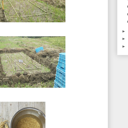
►
►
►