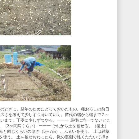
りのときに、翌年のためにとっておいたもの。種おろしの前日
の広さを考えて少しずつ蒔いていく。苗代の端から端まで２～
らいまで、丁寧に少しずつやる。ーーー 最後に均一でないとこ
。（3㎝間隔くらい） ーーー それから土を被せる。（覆土）
みと同じくらいの厚さ（5～7㎝）。ふるいを使う。 土は雑草
を使う。 土を被せおわったら、鍬の裏側で軽くたたいて押さ