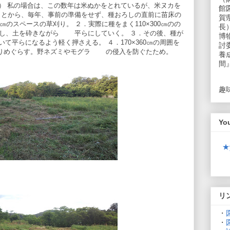
） 私の場合は、この数年は米ぬかをとれているが、米ヌカを
館
 ことから、毎年、事前の準備をせず、種おろしの直前に苗床の
賀
0㎝のスペースの草刈り。 ２．実際に種をまく110×300㎝のの
長
耕し、土を砕きながら 平らにしていく。 ３．その後、種が
博
て平らになるよう軽く押さえる。 ４．170×360㎝の周囲を
討
でほりめぐらす。野ネズミやモグラ の侵入を防ぐたため。
養
間
趣
Yo
★
リ
・
・