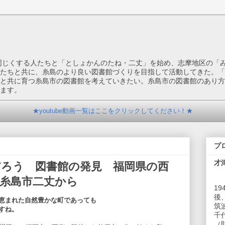
を同じくする人たちと「としょかんのたね・二丈」を始め、志摩地区の「
たちと共に、糸島のより良い図書館づくりを目指して活動してきた。「
と共に育つ糸島市の図書館を考えていきたい。糸島市の図書館のあり方
ます。
★youtube動画一覧はここをクリックしてください！★
プ
才
何だろう 図書館の発見 福岡県の西
、糸島市二丈から
1
後
恵まれた自然豊かな町であっても
筑
すね。
千
（