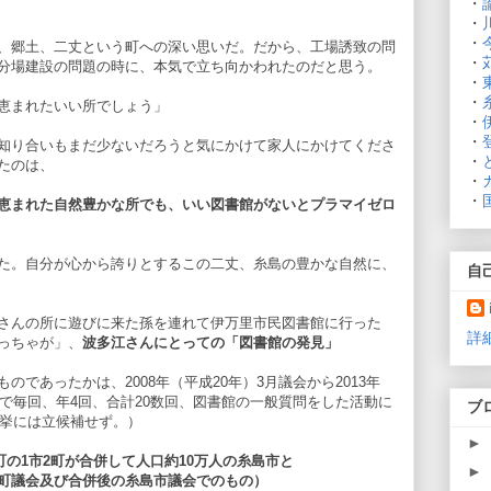
・
・
・
、郷土、二丈という町への深い思いだ。だから、工場誘致の問
・
分場建設の問題の時に、本気で立ち向かわれたのだと思う。
・
・
恵まれたいい所でしょう」
・
・
知り合いもまだ少ないだろうと気にかけて家人にかけてくださ
・
たのは、
・
・
恵まれた自然豊かな所でも、いい図書館がないとプラマイゼロ
た。自分が心から誇りとするこの二丈、糸島の豊かな自然に、
自
さんの所に遊びに来た孫を連れて伊万里市民図書館に行った
詳
っちゃが」、
波多江さんにとっての「図書館の発見」
であったかは、2008年（平成20年）3月議会から2013年
会で毎回、年4回、合計20数回、図書館の一般質問をした活動に
ブ
選挙には立候補せず。）
►
町の1市2町が合併して人口約10万人の糸島市と
►
町議会及び合併後の糸島市議会でのもの）