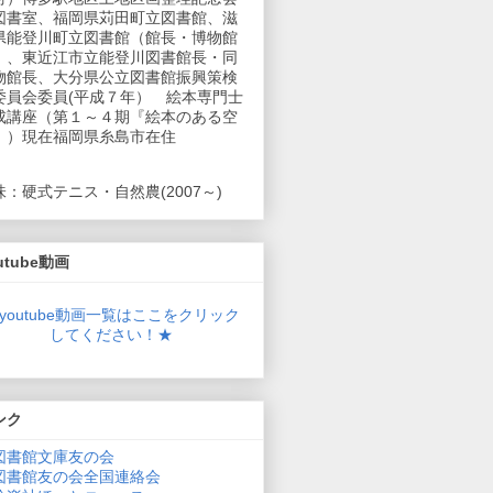
図書室、福岡県苅田町立図書館、滋
県能登川町立図書館（館長・博物館
）、東近江市立能登川図書館長・同
物館長、大分県公立図書館振興策検
委員会委員(平成７年） 絵本専門士
成講座（第１～４期『絵本のある空
』）現在福岡県糸島市在住
味：硬式テニス・自然農(2007～)
utube動画
youtube動画一覧はここをクリック
してください！★
ンク
図書館文庫友の会
図書館友の会全国連絡会