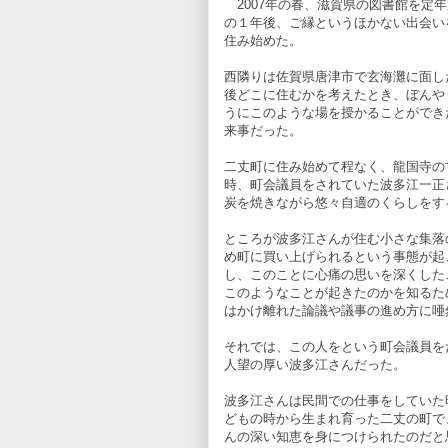
2007年の春、滋賀県の図書館を定
の１年後、ご縁というほかない出会い
住み始めた。
西隣りは佐賀県唐津市で玄海灘に面し
後どこに住むかを考えたとき、ぼんや
うにこのような場を授かることができ
来事だった。
二丈町に住み始めて程なく、龍国寺の
時、町会議員をされていた波多江一正
炭を焼きながら悠々自適のくらしをす
ところが波多江さんが住む小さな集落
め町に買い上げられるという事態が起
し、このことに心痛の思いを深くした
このようなことが起きたのかを知るた
はかけ離れた論議や議事の進め方に唖
それでは、この人をという町会議員を
人望の厚い波多江さんだった。
波多江さんは民間での仕事をしていた
どもの時から生まれ育った二丈の町で
んの深い知恵を身につけられたのだと