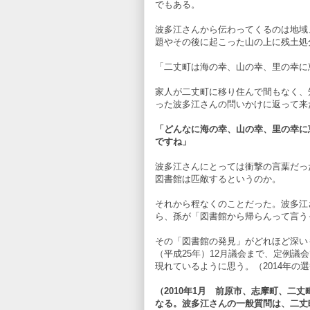
でもある。
波多江さんから伝わってくるのは地域
題やその後に起こった山の上に残土処
「二丈町は海の幸、山の幸、里の幸に
家人が二丈町に移り住んで間もなく、
った波多江さんの問いかけに返って来
「どんなに海の幸、山の幸、里の幸に
ですね」
波多江さんにとっては衝撃の言葉だっ
図書館は匹敵するというのか。
それから程なくのことだった。波多江
ら、孫が「図書館から帰らんって言う
その「図書館の発見」がどれほど深いもの
（平成25年）12月議会まで、定例議
現れているように思う。（2014年の
（2010年1月 前原市、志摩町、二丈
なる。波多江さんの一般質問は、二丈