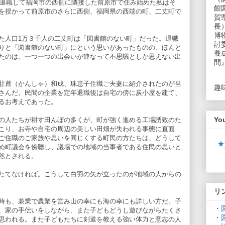
年退職して福岡市の西側に隣接した前原市で住み始めた私はそ
館
を授かって前原市のさらに西側、福岡県の西端の町、二丈町で
賀
長
博
た人口1万３千人の二丈町は「図書館のない町」だった。退職
討
りと「図書館のない町」にという思いがあったものの、ほんと
養
たのは、一つ一つの出会いが連なって不思議としか思えない出
間
甘蔗（かんしゃ）和成、珠恵子住職ご夫妻に紹介されたのが当
趣
さんだ。民間の企業を定年退職後は自宅の傍に炭小屋を建て、
るお考えであった。
Yo
の人たちが耕す田んぼの多くが、町が強く進める工場誘致のた
こり、お寺や自宅の周辺の美しい田畑が失われる事態に直面
ご住職のご家族や思いを同じくする町民の方たちは、どうして
★
め町議会を傍聴し、議場での地域の当事者である住民の思いと
然とされる。
たてなければ。こうして白羽の矢が立ったのが地域の人からの
リ
時も、兼業で農業を営み山の幸にも海の幸にも詳しい方だ。子
・
、家の手伝いをしながら、また子どもどうし遊びながらたくさ
・
思われる。また子どもたちに剣道を教える強い体力と意志の人