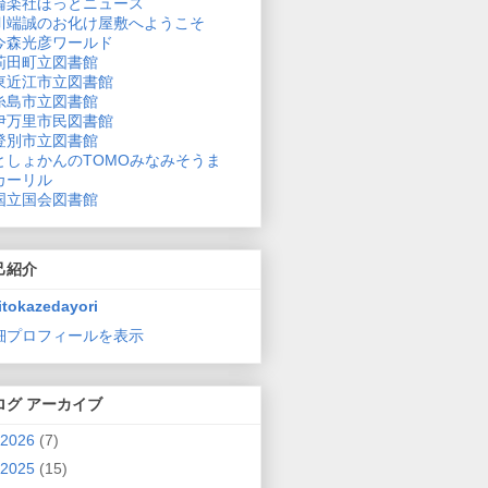
論楽社ほっとニュース
川端誠のお化け屋敷へようこそ
今森光彦ワールド
苅田町立図書館
東近江市立図書館
糸島市立図書館
伊万里市民図書館
登別市立図書館
としょかんのTOMOみなみそうま
カーリル
国立国会図書館
己紹介
itokazedayori
細プロフィールを表示
ログ アーカイブ
2026
(7)
2025
(15)