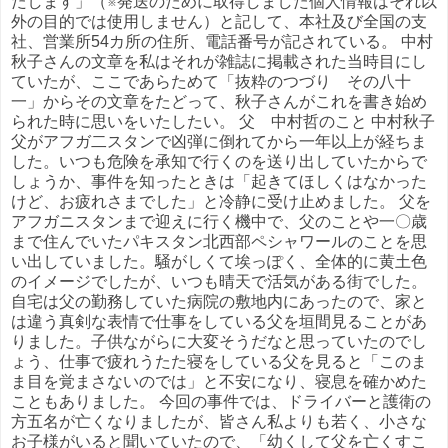
たします」（※発送のために取得しました個人情報はそれ以
外の目的では使用しません）と記して、本社及び全国の支
社、営業所54カ所の住所、電話番号が記されている。 中村
秋子さんの文章を私はそれが雑誌に掲載された当時目にし
ていたが、ここであらためて「抜粋のつづり その八十
一」からその文章をたどって、秋子さんがこれを書き始め
られた時に思いをいたしたい。 父 中村哲のこと 中村秋子
父がアフガ二スタンで凶弾に倒れてから一年以上が経ちま
した。いつも危険を承知で行くのを送り出していたからで
しょうか、事件を知ったときは「起きてほしくはなかった
けど、お疲れさまでした」と冷静に受け止めました。 父を
アフガニスタンまで迎えに行く機中で、父のことや一〇歳
まで住んでいたパキスタン北西部ペシャワールのことを思
い出していました。騒がしくて埃っぽく、全体的に黄土色
のイメージでしたが、いつも晴天で活気がある街でした。
自宅は父の勤務していた病院の敷地内にあったので、家と
は違う真剣な表情で仕事をしている父を垣間見ることがあ
りました。子供ながらに大変そうだなと思っていたのでし
ょう、仕事で疲れうたた寝をしている父を見ると「このま
ま目を覚まさないのでは」と不安になり、寝息を確かめた
こともありました。 今回の事件では、ドライバーと護衛の
方五名が亡くなりましたが、皆さん私よりも若く、小さな
お子様がいると聞いていたので、「幼くして父を亡くすこ