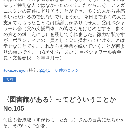
決して特別な人ではなかったのです。だからこそ、アフガ
ニスタンの苦難に寄りそうことができ、多くの人から共感
をいただけるのではないでしょうか。 今日まで多くの人に
支えてもらったことには感謝しかありません。父はペシャ
ワール会（父の支援団体）の皆さんをはじめとする、多く
の方との縁（えにし）を残してくれました。微力な私です
が、ボランティアの一員として会に携わっていけることは
幸せなことです。これからも事業が続いていくことが何よ
りの願いです。 （なかむら あきこ＝ペシャワール会会
員・文藝春秋 ３年４月号）
itokazedayori
時刻:
22:41
0 件のコメント:
共有
〈図書館がある〉ってどういうことか
No.105
何度も菅原峻（すがわら たかし）さんの言葉にたちかえ
る。そのいくつかを。