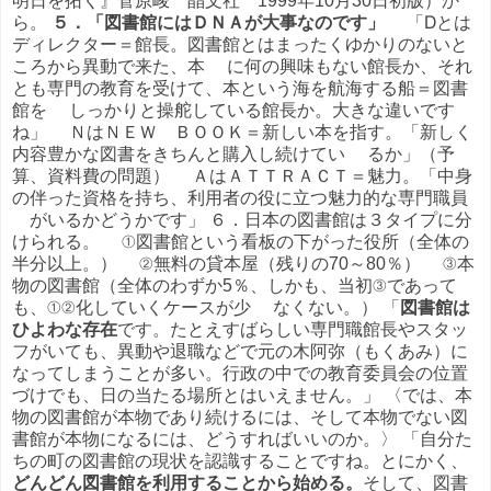
明日を拓く』菅原峻 晶文社 1999年10月30日初版）か
ら。
５．「図書館にはＤＮＡが大事なのです」
「Ⅾとは
ディレクター＝館長。図書館とはまったくゆかりのないと
ころから異動で来た、本 に何の興味もない館長か、それ
とも専門の教育を受けて、本という海を航海する船＝図書
館を しっかりと操舵している館長か。大きな違いです
ね」 ＮはＮＥＷ ＢＯＯＫ＝新しい本を指す。「新しく
内容豊かな図書をきちんと購入し続けてい るか」（予
算、資料費の問題） ＡはＡＴＴＲＡＣＴ＝魅力。「中身
の伴った資格を持ち、利用者の役に立つ魅力的な専門職員
がいるかどうかです」 ６．日本の図書館は３タイプに分
けられる。 ①図書館という看板の下がった役所（全体の
半分以上。） ②無料の貸本屋（残りの70～80％） ③本
物の図書館（全体のわずか5％、しかも、当初③であって
も、①②化していくケースが少 なくない。） 「
図書館は
ひよわな存在
です。たとえすばらしい専門職館長やスタッ
フがいても、異動や退職などで元の木阿弥（もくあみ）に
なってしまうことが多い。行政の中での教育委員会の位置
づけでも、日の当たる場所とはいえません。」 〈では、本
物の図書館が本物であり続けるには、そして本物でない図
書館が本物になるには、どうすればいいのか。〉 「自分た
ちの町の図書館の現状を認識することですね。とにかく、
どんどん図書館を利用することから始める。
そして、図書