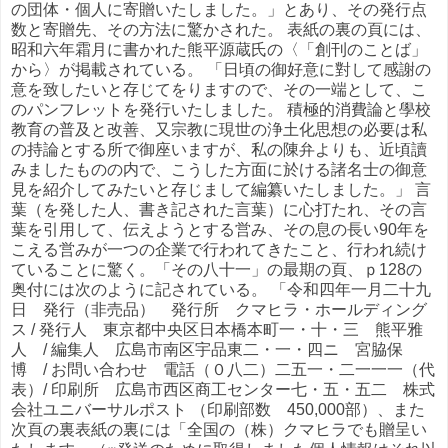
の団体・個人に寄贈いたしました。」とあり、その発行点
数と寄贈先、その方法に驚かされた。 表紙の裏の頁には、
昭和六年霜月に書かれた熊平源蔵氏の〈「創刊のことば」
から〉が掲載されている。 「日頃の御好意に對して感謝の
意を致したいと存じてをりますので、その一端として、こ
のパンフレットを発行いたしました。 積極的消費論と學校
教育の普及と改善、又宗教に現世の浄土化思想の必要は私
の持論とする所で御座いますが、私の陳弁よりも、近頃讀
みましたものの内で、こうした方面に於ける諸名士の御意
見を紹介してみたいと存じまして編纂いたしました。」 言
葉（を発した人、書き記された言葉）に心打たれ、その言
葉を引用して、伝えようとする営み、その息の長い90年を
こえる営みが一つの企業で行われてきたこと、行われ続け
ていることに驚く。「その八十一」の最期の頁、ｐ128の
奥付には次のように記されている。 「令和四年一月二十九
日 発行（非売品） 発行所 クマヒラ・ホールディング
ス / 発行人 東京都中央区日本橋本町一・十・三 熊平雅
人 / 編集人 広島市南区宇品東二・一・四ニ 宮脇保
博 / お問い合わせ 電話（０八二）二五一・二一一一（代
表）/ 印刷所 広島市西区商工センター七・五・五二 株式
会社ユニバーサルポスト （印刷部数 450,000部）、また
次頁の裏表紙の裏には「全国の（株）クマヒラでも贈呈い