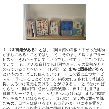
１.〈図書館がある〉とは、
〈図書館の看板の下がった建物
がまちにある〉ことではな く、そのまちの隅々までサー
ビスが行きわたっていて、いつでも、誰でも、どこに住ん
でいて も、どんな資料でも利用できる、その態勢がとと
のっていることをいう。（15頁）
２. まちに図書館がある
というのは、
どこに住んでいても、そこで役に立つサービ
スを 手にすることができる、納税者にふさわしい利益を
得、あるいは還元を受けることができるこ とでなければ
ならない。図書館に必要な資料が揃い、自由に利用でき、
職員のサービスをしっ かり得られなければ、まちに図書
館があることにはならない。（173頁）
３．本は買って読
むもの、
日本人は借りるよりも自分のまわりに本を置きた
がる、そのような考えが何の根拠もないものであること