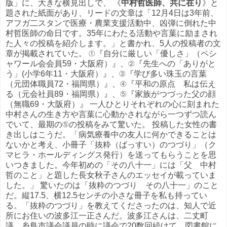
版」に、大きな横見出しで、 《
中村哲医師、共に在り
》と
題された紙面があり、リードの文章は「12月4日は3年前、
アフガ二スタンで医療・農業支援活動中、凶弾に倒れた中
村哲医師の命日です。35年にわたる活動や言葉に励まされ
た人々の投稿を紹介します。」と書かれ、5人の投稿者の文
章が掲載されていた。 ①『自分に厳しい「優しさ」（ペシ
ャワール会会員59・大阪府）』、②『先生への「ありがと
う」(小学6年11・大阪府）』、③『学び多い珠玉の言葉
（元団体職員72・福岡県）』、④『平和の原点 私は伝え
る（元会社員89・福岡県）』、⑤『家族がつづった父の顔
（無職69・大阪府）』 一人ひとりそれぞれの心に刻まれた
中村さんの生き方や言葉に心動かされながら一つずつ読ん
でいて、最期の⑤の投稿をみて驚いた。 投稿した女性の書
き出しはこうだ。「病気療養中の友人に何かできることは
ないかと考え、小冊子「抜粋（ばっすい）のつづり」（ク
マヒラ・ホールディングス発行）を送ってもらうことを思
いつきました。今年初めの「その八十一」には「父 中村
哲のこと」と題した長女秋子さんのエッセイが載っていま
した。」 驚いたのは「抜粋のつづり その八十一」のこと
だ。縦17.5、横12.5センチの小さな冊子を私も持ってい
る。「抜粋のつづり」を教えてくださったのは、知人で近
所にお住いの波多江一正さんだ。波多江さんは、二丈町
議、糸島市議会議員の時に議会で20数回続けて、図書館に