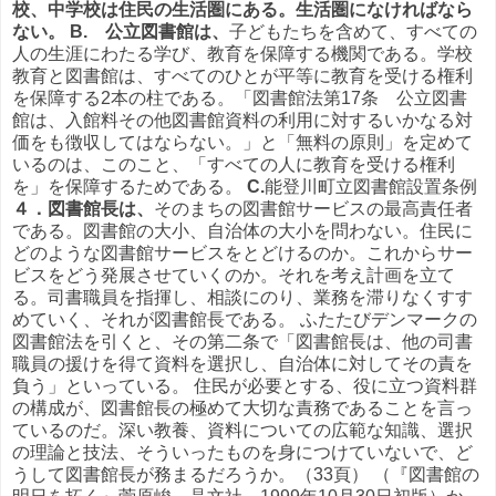
校、中学校は住民の生活圏にある。生活圏になければなら
ない。
B. 公立図書館は、
子どもたちを含めて、すべての
人の生涯にわたる学び、教育を保障する機関である。学校
教育と図書館は、すべてのひとが平等に教育を受ける権利
を保障する2本の柱である。「図書館法第17条 公立図書
館は、入館料その他図書館資料の利用に対するいかなる対
価をも徴収してはならない。」と「無料の原則」を定めて
いるのは、このこと、「すべての人に教育を受ける権利
を」を保障するためである。
C.
能登川町立図書館設置条例
４．図書館長は、
そのまちの図書館サービスの最高責任者
である。図書館の大小、自治体の大小を問わない。住民に
どのような図書館サービスをとどけるのか。これからサー
ビスをどう発展させていくのか。それを考え計画を立て
る。司書職員を指揮し、相談にのり、業務を滞りなくすす
めていく、それが図書館長である。 ふたたびデンマークの
図書館法を引くと、その第二条で「図書館長は、他の司書
職員の援けを得て資料を選択し、自治体に対してその責を
負う」といっている。 住民が必要とする、役に立つ資料群
の構成が、図書館長の極めて大切な責務であることを言っ
ているのだ。深い教養、資料についての広範な知識、選択
の理論と技法、そういったものを身につけていないで、ど
うして図書館長が務まるだろうか。（33頁） （『図書館の