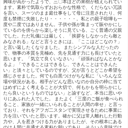
興味が高かったようで、三〇本ほどの果樹が植えられてい
ます。素朴で気取らずおおらかな性格で、くだらない冗談
を言い、スーツのまま庭仕事をして母に注意されたり、何
度も禁煙に失敗したり・・・・・・。私との親子喧嘩も一
度や二度ではありません。子供や孫が集まって賑やかにし
ているのを傍らから楽しそうに見ている、ごく普通の父親
でした。ただ礼儀には厳しく、「挨拶をしなかったら敵と
みなされる」などと言うときには、「ここはどこなの？」
と言い返したくなりました。 またシンプルな人だったの
で、物事の本質を見極め、先を見通す力にも長けていたと
思います。「気立て良くいなさい」「頑張ればなんとかな
るよ」「できることはできるし、できんことはできんた
い」と淡々としているのですが、父が言うとどこか希望を
感じさせました。何でも白黒つけがちな私に「いろんな立
場や状況がある。相手がどんな思いなのか自分の枠に当て
はめずによく考えることが大切で、何もかもを明らかにし
たら良いというものではない」と諭すなど、本当に思いや
りにあふれた人でした。 またよく「三度のご飯が食べられ
ること、家族が一緒にいられることが人間の幸せ」と言っ
ており、それをアフガ二スタンで実現させるために事業に
力を注いでいたと思います。確かに父は常人離れした行動
力や、人を惹きつける力がありましたが、その根本にある
のは人間に共通する素朴な願いであり、そういう意味では