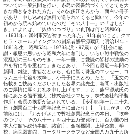
ついての一般質問を行い、糸島の図書館づくりでとても大
きな働きをされた方だ。その波多江さんから、面白い冊子
があり、申し込めば無料で送られてくると聞いて、今年の
初めから読み始めていたのだ「その八十一」の「はしが
き」によれば、「抜粋のつづり」の創刊は何と昭和6年
（1931年）満州事変が始まった年だ。91年前のこと。クマ
ヒラ・ホールディングスの創業者熊平源蔵氏（明治14年・
1881年生、昭和53年・1978年没・97歳）が「社会に感
謝・報恩の思いから昭和六年に創刊し、いらい戦中戦後の
混乱期の三年をのぞき、一年一冊、ご愛読の皆様の激励の
声を背に号を重ねて」きたとあり、「今回も最近一年間の
新聞、雑誌、書籍などから、心に響く珠玉のエッセー、コ
ラム三十七篇を抜粋し、小冊子にまとめ」たと。「玉文の
転載をご快諾くださいました各界の諸先生、新聞・出版社
のご厚情に厚くお礼を申し上げます。」と、熊平源蔵氏の
孫にあたる熊平雅人（株式会社クマヒラ、株式会社熊平製
作所）会長の挨拶が記されている。【令和四年一月二十九
日（創業百二十四周年記念日に当たり）】 「はしがき」の
前段には、「おかげさまで弊社創業記念日の本日、「抜粋
のつづり その八十一」を四十五万部発行し、百カ国の日
本大使館や総領事館、諸官庁、金融機関、上場企業、学
校、病院図書館、ロータリークラブなど全国八万九千カ所