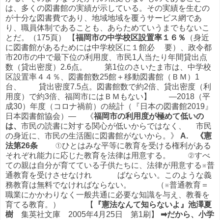
は、多くの図書館の実績が示している。その実績を生むの
が十分な図書費であり、地域地域を覆うサービス網であ
り、職員体制であることも、あらためていうまでもないこ
とだ。（175頁） 【
福岡市の中学校区設置率１６％
（身近
に図書館があるためには中学校区に１館必 要）、政令都
市20市の中で最下位の利用度、市民1人当たり年間貸出点
数（貸出密度）2.6点。 第1位のさいたま市は、中学校
区設置率４４％、図書館数25館＋移動図書館（ＢＭ）1
台、 貸出密度7.5点。図書館数で約2倍、貸出密度（利
用度）で約3倍、福岡市にはＢＭもない】 ―2018（平
成30）年度（コロナ禍前）の統計（『日本の図書館2019』
日本図書館協会）― 《
福岡市の利用度が極めて低いの
は、
市民の読書に対する関心が低いからではなく、 市民
の身近に、市民の生活圏に図書館がないから。》
A. 《憲
法第26条
①ひとはみな平等に教育を受ける権利がある
それぞれ能力に応じた教育を法律は用意する。 ②すべ
ての親は自分が育てている子供たちに、法律が用意する※普
通教育を受けさせなけれ ばならない。このような義
務教育は無料でなければならない。 （※普通教育＝
職業にかかわりなく一般共通に必要な知識を与え、教養を
育てる教育。） 【
『憲法なんて知らないよ』池澤夏
樹
集英社文庫 2005年4月25日 第1刷】
➡
だから、小学