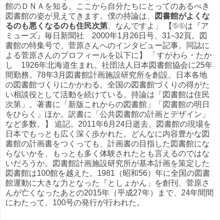
館のＤＮＡを知る。ここから自分たちにとってのあるべき
図書館の姿が見えてきます。僕の持論は、
図書館がよくな
るのも悪くなるのも住民次第
、なんですよ」 【⑤⑥は『ア
ミューズ』毎日新聞社 2000年1月26日号、31∼32頁。図
書館の特集号で、菅原さんへのインタビュー記事。同誌に
よる菅原さんのプロフィールを以下に】 「すがわら・たか
し 1926年北海道生まれ。社団法人日本図書館協会に25年
間勤務。78年3月図書館計画施設研究所を創設。日本各地
の図書館づくりにかかわる。全国の図書館づくりの得がた
い相談役として活動を続けている。持論は「図書館は住民
次第」。著書に「新版これからの図書館」「図書館の明日
をひらく」ほか。訳書に「公共図書館の計画とデザイン」
など多数。】 追記。2011年6月24日逝去。図書館の現場を
日本でもっとも広く深く歩かれた。どんなに内容豊かな図
書館の計画書をつくっても、計画書の目指した図書館にな
らないかを、もっとも多く体験されたとも言えるのではな
いだろうか。図書館計画施設研究所が基本計画を策定した
図書館は100館を越えた。1981（昭和56）年に全国の図書
館運動に大きな力となった『としょかん」を創刊、菅原さ
んが亡くなったあとの2015年（平成27年）まで、24年間間
にわたって、100号の発行が行われた。