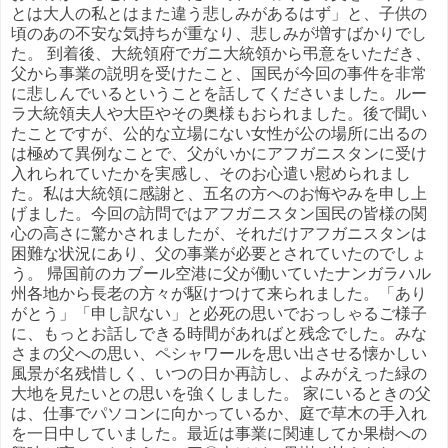
とは大人の私とはまた違う悲しみがあるはず」と、子供の
頃のあの不安な気持ちが重なり、悲しみが増すばかりでし
た。 到着後、大統領府でガニ大統領から弔意をいただき、
父から事業の説明を受けたこと、国民が今回の事件を非常
に悲しんでいるということを話してくださいました。ルー
ラ大統領夫人や大臣やその奥様もおられました。後で聞い
たことですが、公的な立場にない女性が公の場所に出るの
は極めて異例なことで、父がいかにアフガニスタンに受け
入れられていたかを実感し、そのお心遣い慰められまし
た。私は大統領に感謝と、五名の方へのお悔やみを申し上
げました。今回の訪問ではアフガニスタン国民の皆様の関
心の高さに驚かされましたが、それだけアフガニスタンは
困難な状況にあり、父の事業が必要とされていたのでしょ
う。 帰国前のカブール空港に父が働いていたナンガラハル
州各地から長老の方々が駆けつけて来られました。「あり
がとう」「申し訳ない」と必死の思いでおっしゃるご様子
に、もっとお話しできる時間があればと残念でした。みな
さまの父への思い、ペシャワールを思い出させる懐かしい
風景が名残惜しく、いつの日か再訪し、よみがえった緑の
大地を見たいとの思いを強くしました。 家にいるときの父
は、仕事でパソコンに向かっているか、庭で草木の手入れ
を一日中していました。最近は事業に関連してか果樹への