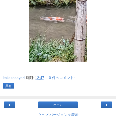
itokazedayori
時刻:
12:47
0 件のコメント:
共有
‹
›
ホーム
ウェブ バージョンを表示