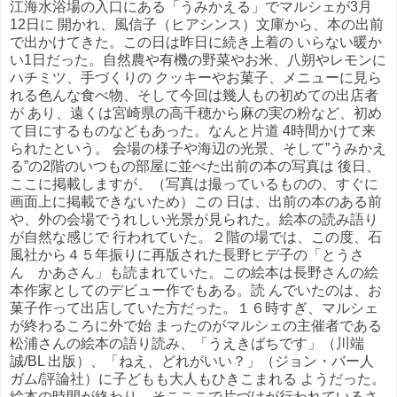
江海水浴場の入口にある「うみかえる」でマルシェが3月
12日に 開かれ、風信子（ヒアシンス）文庫から、本の出前
で出かけてきた。この日は昨日に続き上着の いらない暖か
い1日だった。自然農や有機の野菜やお米、八朔やレモンに
ハチミツ、手づくりの クッキーやお菓子、メニューに見ら
れる色んな食べ物、そして今回は幾人もの初めての出店者
が あり、遠くは宮崎県の高千穂から麻の実の粉など、初め
て目にするものなどもあった。なんと片道 4時間かけて来
られたという。 会場の様子や海辺の光景、そして”うみかえ
る”の2階のいつもの部屋に並べた出前の本の写真は 後日、
ここに掲載しますが、（写真は撮っているものの、すぐに
画面上に掲載できないため）この 日は、出前の本のある前
や、外の会場でうれしい光景が見られた。絵本の読み語り
が自然な感じで 行われていた。２階の場では、この度、石
風社から４５年振りに再版された長野ヒデ子の「とうさ
ん かあさん」も読まれていた。この絵本は長野さんの絵
本作家としてのデビュー作でもある。読 んでいたのは、お
菓子作って出店していた方だった。１６時すぎ、マルシェ
が終わるころに外で始 まったのがマルシェの主催者である
松浦さんの絵本の語り読み、「うえきばちです」（川端
誠/BL 出版）、「ねえ、どれがいい？」（ジョン・バー人
ガム/評論社）に子どもも大人もひきこまれる ようだった。
絵本の時間が終わり、そこここで片づけが行われているさ