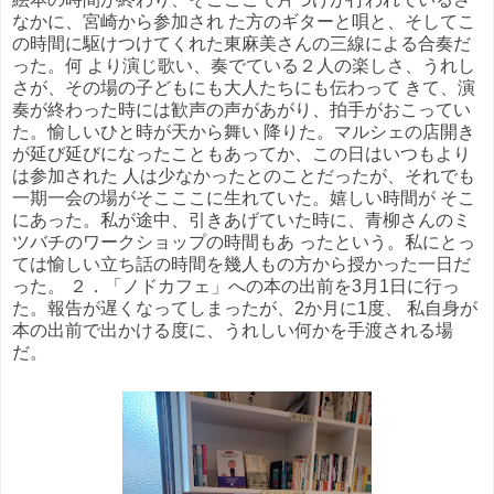
なかに、宮崎から参加され た方のギターと唄と、そしてこ
の時間に駆けつけてくれた東麻美さんの三線による合奏だ
った。何 より演じ歌い、奏でている２人の楽しさ、うれし
さが、その場の子どもにも大人たちにも伝わって きて、演
奏が終わった時には歓声の声があがり、拍手がおこってい
た。愉しいひと時が天から舞い 降りた。マルシェの店開き
が延び延びになったこともあってか、この日はいつもより
は参加された 人は少なかったとのことだったが、それでも
一期一会の場がそこここに生れていた。嬉しい時間が そこ
にあった。私が途中、引きあげていた時に、青柳さんのミ
ツバチのワークショップの時間もあ ったという。私にとっ
ては愉しい立ち話の時間を幾人もの方から授かった一日だ
った。 ２．「ノドカフェ」への本の出前を3月1日に行っ
た。報告が遅くなってしまったが、2か月に1度、 私自身が
本の出前で出かける度に、うれしい何かを手渡される場
だ。