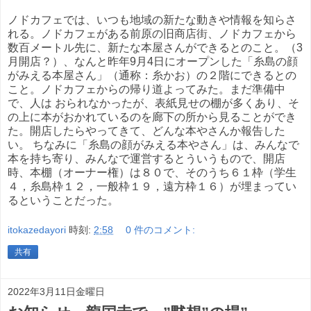
ノドカフェでは、いつも地域の新たな動きや情報を知らさ
れる。ノドカフェがある前原の旧商店街、ノドカフェから
数百メートル先に、新たな本屋さんができるとのこと。（3
月開店？）、なんと昨年9月4日にオープンした「糸島の顔
がみえる本屋さん」（通称：糸かお）の２階にできるとの
こと。ノドカフェからの帰り道よってみた。まだ準備中
で、人は おられなかったが、表紙見せの棚が多くあり、そ
の上に本がおかれているのを廊下の所から見ることができ
た。開店したらやってきて、どんな本やさんか報告した
い。 ちなみに「糸島の顔がみえる本やさん」は、みんなで
本を持ち寄り、みんなで運営するとういうもので、開店
時、本棚（オーナー権）は８０で、そのうち６１枠（学生
４，糸島枠１２，一般枠１９，遠方枠１６）が埋まってい
るということだった。
itokazedayori
時刻:
2:58
0 件のコメント:
共有
2022年3月11日金曜日