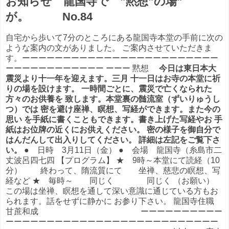
お知らせ 龍国寺で ”黙想”の場”
が。 No.84
自宅から歩いて7分のところにある龍国寺本堂の手前に次の
ような案内の文がありました。 ご案内させていただきま
す。ーーーーーーーーーーーーーーーーーーーーーーーー
ーーーーーーーーーーーー ーーー 黙想
今日は東日本大
震災より十一年を迎えます。三月 十一日はお寺の本堂に祈
りの場を設けます。 一時間ごとに、震災で亡くなられた
方々のお供養を 致します。本堂裏の髄流室（ずいりゅうし
つ）では 密を避け座禅、瞑想、写経ができます。また今の
思い を手紙に書くこともできます。書き上げた写経やお 手
紙はお位牌の近くにお供えください。 密の様子を御自分で
はんだんして出入りしてください。 詳細は左記をご覧下さ
い。
● 日時 3月11日（金） ● 会場 龍国寺（糸島市二
丈波呂四七四 【プログラム】 ★ 9時～本堂にて読経（10
分） 終わって、隋流質にて 坐禅、慈悲の瞑想、写
経など ★ 毎時～ 同じく 同じく （お願い）
この場は坐禅、瞑想を通して深い意識に通じている方もお
られます。話をせずに静かに お参り下さい。 龍国寺住職
甘蔗和成 ーーーーーーーーーー
ーーーーーーーーーーーーーーーーーーーーーーーーーー