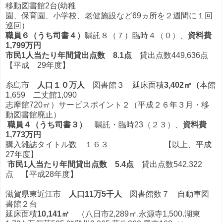
移動図書館2台(幼稚
園、保育園、小学校、老健施設など69ヵ所を２週間に１回
巡回）
職員６（うち司書４）
嘱託８（７）臨時４（０）、
資料費
1,799万円
市民1人当たり年間貸出点数 8.1点
貸出点数449,636点
【平成 29年度】
糸島市
人口１０万人
図書館３ 延床面積
3,402㎡（
本館
1,659 二丈館1,090
志摩館720㎡）サービスポイント２（平成２６年３月・移
動図書館廃止）
職員４（うち司書３）
嘱託・臨時23（２３）、
資料費
1,773万円
購入雑誌タイトル数 １６３ 【以上、平成
27年度】
市民1人当たり年間貸出点数
5.4点
貸出点数542,322
点 【平成28年度】
滋賀県東近江市
人口11万5千人
図書館数７ 自動車図
書館２台
延床面積
10,141㎡
（八日市2,289㎡.永源寺1,500.湖東