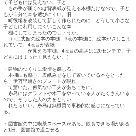
て子どもには見えない。子ど
もの手が届くのは背表紙が見える本棚だけなので、子ど
もが自分で本を選びにくい。旧
町役場を改装して新しく作られたのに、どうして小さな
子どもに利用しにくいこんな本
棚にしてしまったのでしょうか。
（※二丈館の絵本の本棚 3段の本棚に、絵本がさしこま
れていて、4段目が表紙
が見える本棚、4段目の高さは120センチで、子
どもにはまったく見えない。）
・建物のつくりに愛情を感じる。
本棚にも感心、表紙みせをして置いている本をとった
ら、伊万里焼きのプレートが現れ
て驚いた。何気ない工夫があちこちに。
糸島にはクラフトや木工をやっている人がたくさんいる
ので、そうした人の力をとりい
れたらいい。糸島は無機質で事務的な感じになってい
る。
・図書館の中に喫茶スペースがある。飲食できる場がある
と1日、図書館で過ごせる。