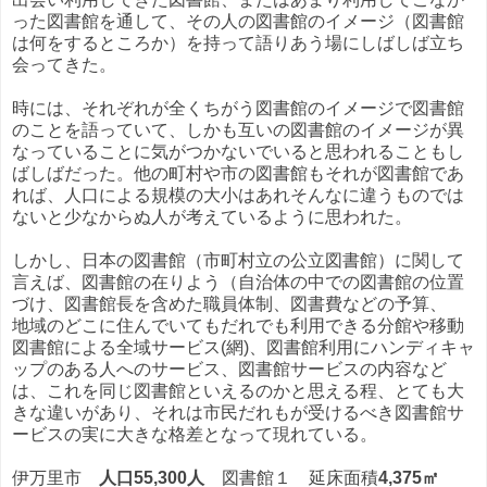
った図書館を通して、その人の図書館のイメージ（図書館
は何をするところか）を持って語りあう場にしばしば立ち
会ってきた。
時には、それぞれが全くちがう図書館のイメージで図書館
のことを語っていて、しかも互いの図書館のイメージが異
なっていることに気がつかないでいると思われることもし
ばしばだった。他の町村や市の図書館もそれが図書館であ
れば、人口による規模の大小はあれそんなに違うものでは
ないと少なからぬ人が考えているように思われた。
しかし、日本の図書館（市町村立の公立図書館）に関して
言えば、図書館の在りよう（自治体の中での図書館の位置
づけ、図書館長を含めた職員体制、図書費などの予算、
地域のどこに住んでいてもだれでも利用できる分館や移動
図書館による全域サービス(網)、図書館利用にハンディキャ
ップのある人へのサービス、図書館サービスの内容など
は、これを同じ図書館といえるのかと思える程、とても大
きな違いがあり、それは市民だれもが受けるべき図書館サ
ービスの実に大きな格差となって現れている。
伊万里市
人口55,300人
図書館１ 延床面積
4,375㎡