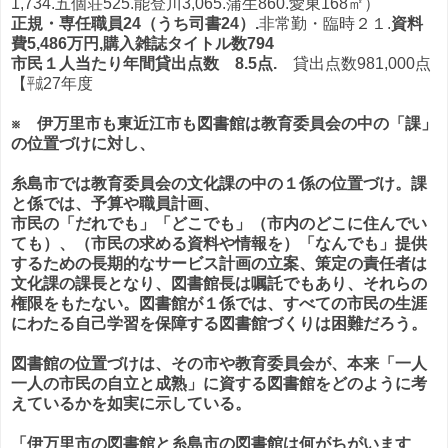
1,734.五個荘525.能登川3,065.蒲生860.愛東168㎡）
正規・専任職員24（うち司書24）.
非常勤・臨時２１.
資料
費5,486万円,
購入雑誌タイトル数794
市民１人当たり年間貸出点数 8.5点.
貸出点数981,000点
【㍻27年度
※ 伊万里市も東近江市も図書館は教育委員会の中の「課」
の位置づけに対し、
糸島市では教育委員会の文化課の中の１係の位置づけ。課
と係では、予算や職員計画、
市民の「だれでも」「どこでも」（市内のどこに住んでい
ても）、（市民
の求める資料や情報を）「なんでも」提供
するための長期的なサービス計画の立
案、策定の責任者は
文化課の課長となり、図書館長は
嘱託でもあり、それらの
権限
をもたない。図書館が１係では、すべての市民の生涯
にわたる自己学習を保障する
図書館づ
くりは困難だろう。
図書館の位置づけは、その市や教育委員会が
、本来
「一人
一人の市民の自立と成熟」に資する図書館をどのように考
えているかを
如実
に示している。
「伊万里市の図書館と糸島市の図書館は何がちがいます