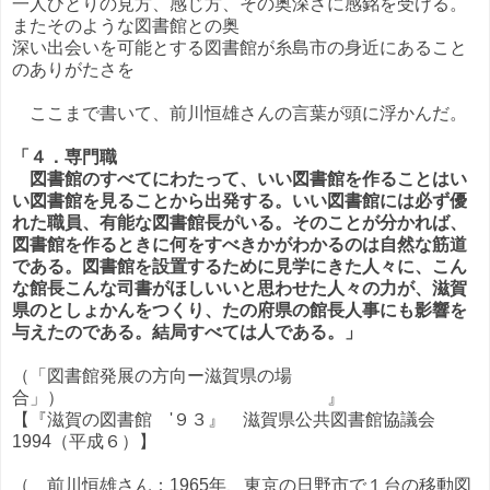
一人ひとりの見方、感じ方、その奥深さに感銘を受ける。
またそのような図書館との奥
深い出会いを可能とする図書館が糸島市の身近にあること
のありがたさを
ここまで書いて、前川恒雄さんの言葉が頭に浮かんだ。
「４．専門職
図書館のすべてにわたって、いい図書館を作ることはい
い図書館を見ることから出発する。いい図書館には必ず優
れた職員、有能な図書館長がいる。そのことが分かれば、
図書館を作るときに何をすべきかがわかるのは自然な筋道
である。図書館を設置するために見学にきた人々に、こん
な館長こんな司書がほしいいと思わせた人々の力が、滋賀
県のとしょかんをつくり、たの府県の館長人事にも影響を
与えたのである。結局すべては人である。」
（「図書館発展の方向ー滋賀県の場
合」） 』
【『滋賀の図書館 '９３』 滋賀県公共図書館協議会
1994（平成６）】
（ 前川恒雄さん：1965年、東京の日野市で１台の移動図