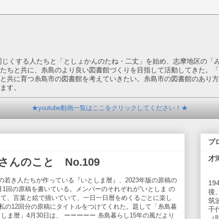
を同じくする人たちと「としょかんのたね・二丈」を始め、志摩地区の「
たちと共に、糸島のより良い図書館づくりを目指して活動してきた。「
と共に育つ糸島市の図書館を考えていきたい。糸島市の図書館のあり方
ます。
★youtube動画一覧はここをクリックしてください！★
プ
才
んのこと No.109
島の若き人たちが作っている『いとしま暦』、2023年版の原稿の
1
月1回の原稿を書いている。メンバーのそれぞれが”いとしま の
後
って、言葉と絵で描いていて、一日一日暦をめくるごとに楽し
筑
私の12回分の原稿にタイトルをつけてくれた。題して「糸島暮
千
しま暦」4月30日は、 ーーーーー 糸島暮らし15年の風だより
（