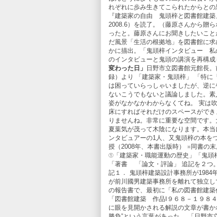
れぞれに歩み生きてこられたからとの
『建築家の自由 鬼頭梓と図書館建
2008.6）を読了。（藤原さんから
ったと。藤原さんにお聞きしたいこと
だ風景「生活の根拠地」を図書館に求
かに描出。「鬼頭梓インタビュー 私の
のインタビューと鬼頭の講演を再構成
変わった日」
日野市立図書館元館長。
録）より 「建築家・鬼頭梓」 「特
は困っていらっしゃいましたが、逆に
ないこうでもないと議論しました。素
姿がなかなかわからなくてね。 実は
床にすればそれだけのスペースができ
りませんね。非常に重要な空間です。
夏葉気が茂って木陰になります。本当
ンタビュアーの1人、又鬼頭梓の本を
授（2008年、本書出版時） ※同書
①「建築家・職能運動の歴史」「鬼頭
「著書 「論文・評論」 追記を２つ
記１． 鬼頭梓建築設計事務所が198
が前川國男建築事務所を離れて独立し
の報告書で、最初に「私の図書館建築
「図書館建築 作品Ⅰ９６８－１９８４
に眼を見開かされる解説の文章が書か
勝負”という言葉があった。 「日野市