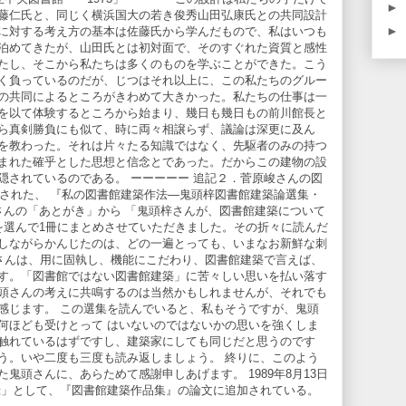
►
藤仁氏と、同じく横浜国大の若き俊秀山田弘康氏との共同設計
►
に対する考え方の基本は佐藤氏から学んだもので、私はいつも
泊めてきたが、山田氏とは初対面で、そのすぐれた資質と感性
たし、そこから私たちは多くのものを学ぶことができた。こう
く負っているのだが、じつはそれ以上に、この私たちのグルー
の共同によるところがきわめて大きかった。私たちの仕事は一
を以て体験するところから始まり、幾日も幾日もの前川館長と
ら真剣勝負にも似て、時に両々相譲らず、議論は深更に及ん
を教わった。それは片々たる知識ではなく、先駆者のみの持つ
まれた確乎とした思想と信念とであった。だからこの建物の設
隠されているのである。 ーーーーー 追記２．菅原峻さんの図
行された、 『私の図書館建築作法―鬼頭梓図書館建築論選集・
さんの「あとがき」から 「鬼頭梓さんが、図書館建築について
を選んで1冊にまとめさせていただきました。その折々に読んだ
しながらかんじたのは、どの一遍とっても、いまなお新鮮な刺
さんは、用に固執し、機能にこだわり、図書館建築で言えば、
す。「図書館ではない図書館建築」に苦々しい思いを払い落す
頭さんの考えに共鳴するのは当然かもしれませんが、それでも
感じます。 この選集を読んでいると、私もそうですが、鬼頭
何ほども受けとって はいないのではないかの思いを強くしま
触れているはずですし、建築家にしても同じだと思うのです
う。いや二度も三度も読み返しましょう。 終りに、このよう
鬼頭さんに、あらためて感謝申しあげます。 1989年8月13日
録」として、『図書館建築作品集』の論文に追加されている。