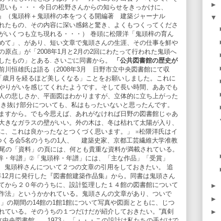
►
思いも・・・ 今日の松野さんからの知らせをきっかけに、
築』（鬼頭梓＋鬼頭梓の本をつくる開編著 建築ジャーナル
▼
贈られたもの、その内容に深い感銘と驚き、よくもつくってくださ
がいくつも立ち現れる・・・） 巻頭に松隈洋「鬼頭梓の育ん
めて」、があり、短い文章で鬼頭さんの生涯、その仕事を鮮や
原点」が「2008年1月と2月の2回にわたって行われた鬼頭へ
したもの」とある. さいごに同書から。
「公共図書館の歴史が
前川恒雄氏は語る（2008年3月 日野市立中央図書館にて収
に「歳月を経るほど美しくなる」ことをお願いしました。これに
やりがいを感じてくれたようです。そして長い時間、ああでも
人の悲しさか、平面図はわかりますが、立体的に立ち上がった
吹き抜け部分についても、私はもったいないと思ったんです。
ますから。でも今思えば、あれがなければ日野の図書館じゃあ
大きなガラスの壁がいい。外の木は、冬は枯れて太陽が入り、
に、これは良かったなとつくづく思います。」 ※松隈洋氏はイ
つくる会5名のうちの1人、 建築史家、京都工芸繊維大学准教
の末尾の「資料」の頁には、何とも貴重な資料が満載されている。
梓・年譜」②「鬼頭梓・年譜」には、「主な作品」「受賞」
。 鬼頭梓さんについて２つの文章の引用をしておきたい。 追
4年12月に発行した『図書館建築作品集』から。同書は鬼頭さん
てから２０年のうちに、設計監理した１４館の図書館について
►
作法」というかかれている。鬼頭さんの文章があり、ついで
►
」の期間の14館の1館1館について写真や図面とともに、じつ
れている。そのうちの１つだけだが紹介しておきたい。”真剣
►
立中央図書館 1973」 「・・・この設計は私たちの手だけで