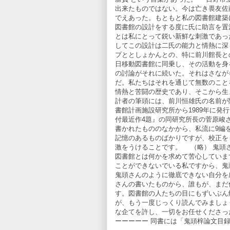
出来たものではない。今は亡き畏友佐
でえあった。もともと私の図書館建築
図書館の設計をする度に氏に助言を置
とは私にとって鋭い新鮮な刺激であっ
してこの設計は二氏の能力と情熱に深
プととしょかんとの、特に前川館長と
日移動図書館に同乗し、その活動を身
の討論がそれに続いた。それはさなが
だ。私たちはそれを通じて無数のこと
情熱と苦闘の歴史であり、そこから生
計者の筆頭には、前川恒雄氏の名前が
書館計画施設研究所から1989年に発
付最近作4題』の同研究所長の菅原峻
書かれたもののなかから、私流に9編
記憶のあるものばかりですが、校正を
激をうけることです。 （略） 鬼頭
図書館とは何かを求めて苦心していま
ことができないでいる私ですから、鬼
鬼頭さんのように徹底できない自分を
さんの書いたものから、誰もが、まだ
す。図書館の人たちの目にもずいぶん
が、もう一度じっくり読んでみましょ
な企てを許し、一切をお任せくださった
ーーーーー 同書には「鬼頭梓論文目