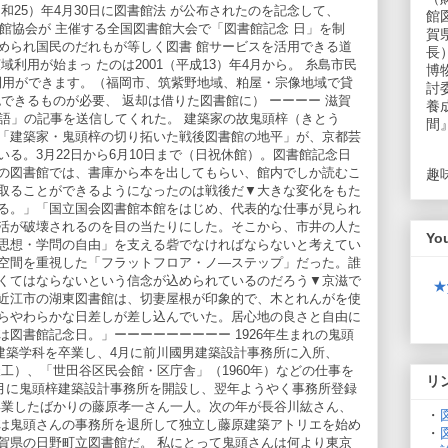
和25）年4月30日に図書館法 が公布されたのを記念して、
館
本図書館協会が 主催する全国図書館大会で「図書館記念 日」を制
賀
められ国民のだれもが等しく図書 館サービスを活用できる道
長
利用が始まっ たのは2001（平成13）年4月から。 糸島市民
博
の利用ができます。（福岡市、筑紫野地域、粕屋・宗像地域で貸
討
できるものが必要、 返却は借りた図書館に） ーーーー 滋賀
養
凡語」の記事を送信してくれた。 建築家の故鬼頭梓（きとう
間
「建築家・鬼頭梓の切り拓いた戦後図書館の地平」が、京都芸
る。3月22日から6月10日まで（日祝休館）。図書館記念日
の図書館では、書庫から本を出してもらい、館内でしか読むこ
趣
取ることができるようになったのは戦後だ▼大きな変化をもた
る。」「国立国会図書館本館をはじめ、代表的な仕事が見られ
活が破壊されるのを目の当たりにした。そこから、市井の人た
Yo
思想・学問の自由」を支える砦でなければならないと考えてい
空間を重視した「フラットフロア・ノ―ステップ」だった。誰
くてはならないという信念が込められているのだろう▼京滋で
★
近江市の湖東図書館は、切妻屋根が印象的で、木とれんがを使
らやわらかな日差しが差し込んでいた。居心地の良さと自由に
図書館記念日。」ーーーーーーーーー 1926年生まれの鬼頭
部建築学科を卒業し、4月に前川國男建築設計事務所に入所、
年竣工）、「世田谷区民会館・区庁舎」（1960年）などの仕事を
リ
6月に鬼頭梓建築設計事務所を開設し、翌年ようやく事務所登録
卒業したばかりの藤原孝一さん一人。次の年が長谷川紘さん、
・
は鬼頭さんの事務所を退所して独立し藤原建築アトリエを始め
・
賀県の日野町立図書館だ。 私にとって鬼頭さんは何より東京