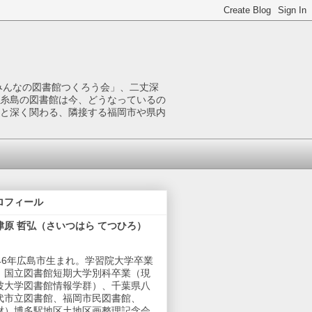
みんなの図書館つくろう会」、二丈深
糸島の図書館は今、どうなっているの
と深く関わる、隣接する福岡市や県内
ロフィール
津原 哲弘（さいつはら てつひろ）
946年広島市生まれ。学習院大学卒業
、国立図書館短期大学別科卒業（現
波大学図書館情報学群）、千葉県八
代市立図書館、福岡市民図書館、
財）博多駅地区土地区画整理記念会