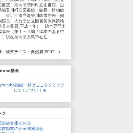
図書室、福岡県苅田町立図書館、滋
県能登川町立図書館（館長・博物館
）、東近江市立能登川図書館長・同
物館長、大分県公立図書館振興策検
委員会委員(平成７年） 絵本専門士
成講座（第１～４期『絵本のある空
』）現在福岡県糸島市在住
味：硬式テニス・自然農(2007～)
utube動画
youtube動画一覧はここをクリック
してください！★
ンク
図書館文庫友の会
図書館友の会全国連絡会