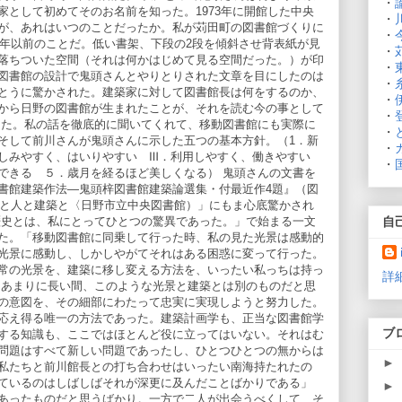
・
家として初めてそのお名前を知った。1973年に開館した中央
・
が、あれはいつのことだったか。私が苅田町の図書館づくりに
・
8年以前のことだ。低い書架、下段の2段を傾斜させ背表紙が見
・
落ちついた空間（それは何かはじめて見る空間だった。）が印
・
図書館の設計で鬼頭さんとやりとりされた文章を目にしたのは
・
とうに驚かされた。建築家に対して図書館長は何をするのか、
・
から日野の図書館が生まれたことが、それを読む今の事として
・
した。私の話を徹底的に聞いてくれて、移動図書館にも実際に
・
そして前川さんが鬼頭さんに示した五つの基本方針。（1．新
・
親しみやすく、はいりやすい Ⅲ．利用しやすく、働きやすい
・
できる ５．歳月を経るほど美しくなる） 鬼頭さんの文書を
書館建築作法―鬼頭梓図書館建築論選集・付最近作4題』（図
土地と人と建築と〈日野市立中央図書館）」にもま心底驚かされ
自
歴史とは、私にとってひとつの驚異であった。」で始まる一文
た。「移動図書館に同乗して行った時、私の見た光景は感動的
光景に感動し、しかしやがてそれはある困惑に変って行った。
常の光景を、建築に移し変える方法を、いったい私っちは持っ
詳
はあまりに長い間、このような光景と建築とは別のものだと思
の意図を、その細部にわたって忠実に実現しようと努力した。
応え得る唯一の方法であった。建築計画学も、正当な図書館学
ブ
する知識も、ここではほとんど役に立ってはいない。それはむ
問題はすべて新しい問題であったし、ひとつひとつの無からは
►
私たちと前川館長との打ち合わせはいったい南海持たれたの
ているのはしばしばそれが深更に及んだことばかりである」
►
あったものだと思うばかり。一方で二人が出会うべくして、そ