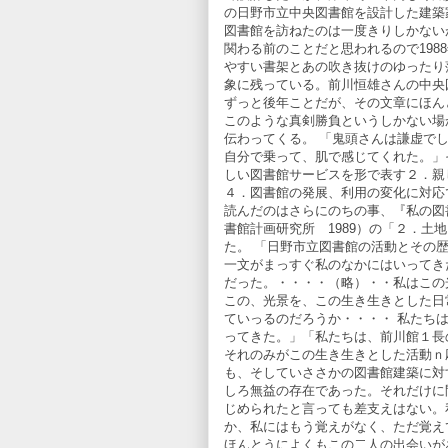
の日野市立中央図書館を設計した建築
図書館を訪ねたのは一度きりしかない
関わる前のことだと思われるので198
やすい書架とあの吹き抜けのゆったり
象に残っている。前川恒雄さんの中央
ずっと後年ことだが、その文章にほん
このような真剣勝負というしかない場
伝わってくる。 「鬼頭さんは謙虚で
自分で乗って、肌で感じてくれた。」
しい図書館サービスを形で表す２．
４．図書館の発展、利用の変化に対応
読んだのはさらにのちの事、『私の図
書館計画研究所 1989）の「２．
た。 「日野市立図書館の活動とその
一文がまっすぐ私のなかにはいってき
だった。・・・・（略）・・私はこの
この、光景を、この生き生きとした日
ていっるのだろうか・・・・ 私たち
ってきた。」「私たちは、前川館１長
それのみがこの生き生きとした活動ｎ
も、そしていささかの図書館建築に対
しろ無益の存在であった。それだけに
じめられたと言っても差支えはない。
か、私にはもう覚えがなく、ただ覚え
ほんとうによくもこの二人の出会いが