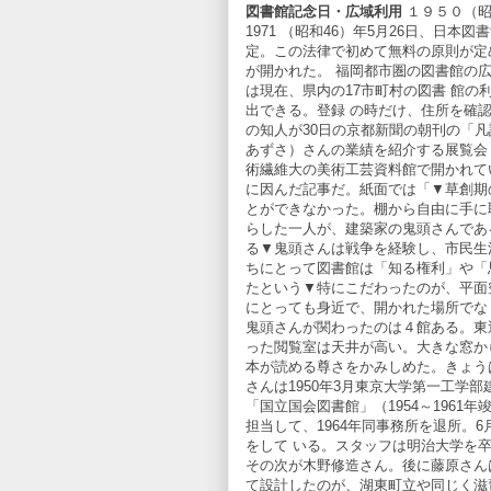
図書館記念日・広域利用
１９５０（昭
1971 （昭和46）年5月26日、日
定。この法律で初めて無料の原則が定
が開かれた。 福岡都市圏の図書館の広域
は現在、県内の17市町村の図書 館
出できる。登録 の時だけ、住所を確認
の知人が30日の京都新聞の朝刊の「
あずさ）さんの業績を紹介する展覧会
術繊維大の美術工芸資料館で開かれてい
に因んだ記事だ。紙面では「▼草創期
とができなかった。棚から自由に手に
らした一人が、建築家の鬼頭さんであ
る▼鬼頭さんは戦争を経験し、市民生
ちにとって図書館は「知る権利」や「
たという▼特にこだわったのが、平面
にとっても身近で、開かれた場所でな
鬼頭さんが関わったのは４館ある。東
った閲覧室は天井が高い。大きな窓か
本が読める尊さをかみしめた。きょうは
さんは1950年3月東京大学第一工学
「国立国会図書館」（1954～1961
担当して、1964年同事務所を退所。
をして いる。スタッフは明治大学を
その次が木野修造さん。後に藤原さん
て設計したのが、湖東町立や同じく滋