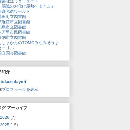
論楽社ほっとニュース
川端誠のお化け屋敷へようこそ
今森光彦ワールド
苅田町立図書館
東近江市立図書館
糸島市立図書館
伊万里市民図書館
登別市立図書館
としょかんのTOMOみなみそうま
カーリル
国立国会図書館
己紹介
itokazedayori
細プロフィールを表示
ログ アーカイブ
2026
(7)
2025
(15)