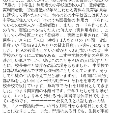
15歳の （中学生）利用者の小学校区別の人口、登録者数、
実利用者数、貸出冊数の3年間にわたる資料を教育委 員会
に請求して調べたのです。市内のどの小学校区には何人の
中学生が住んでいて、そのうち図書館の 利用カードを作っ
ているのは何人か（登録者数）、また、カードを作った人
のうち、実際に本を借りた人 は何人か（実利用者数）、こ
うして小学校区ごとの「登録率」、実際に利用された「利
用率」、さらに 「人口（生徒）1人あたりの（年間）貸出
冊数」や「登録者1人あたりの貸出冊数」が明らかになりま
した。 PTAの役員もしていた彼がとりわけ驚いたのは、中
学校のとなりに二丈館がある、二丈中学校の生徒の利用 の
甚だしい低さでした。彼はこのことをPTA の人に話すとと
もに、校長先生と幾度かの話の場をもちました。 中学校で
は部活動が盛んで学校も積極的にとりくんでいます。そう
して生徒の生活を考えてだと思いますが、 1週間に1日だけ
部活動をしない日（ノー部活動デー）それをを市内の中学
校全校で設けています。糸島市で それを月曜日としてきま
した。つまり図書館の休館日です。中学生たちが部活動が
なく、いつもより早く 帰れる日は図書館は休館日でしまっ
ているのです。ーーーーーー 校長先生との話し合いの結
果、「ノー部活動デー」の日を月曜日から水曜日にかえる
ことになりました。 また、部活のある日でも、生徒が事前