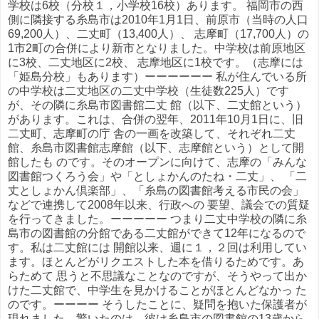
学校は6校（分校１，小学校16校）あります。 福岡市の西
側に隣接する糸島市は2010年1月1日、前原市（当時の人口
69,200人）、二丈町（13,400人）、 志摩町（17,700人）の
1市2町の合併により新市となりました。中学校は前原地区
に3校、二丈地区に2校、 志摩地区に1校です。（志摩には
「姫島分校」もあります）ーーーーーー 私が住んでいる所
の中学校は二丈地区の二丈中学校（生徒数225人）です
が、その隣に糸島市図書館二丈 館（以下、二丈館という）
があります。これは、合併の翌年、2011年10月1日に、旧
二丈町、志摩町の庁 舎の一画を改築して、それぞれ二丈
館、糸島市図書館志摩館（以下、志摩館という）として開
館したも のです。そのオープンに向けて、志摩の「みんな
図書館つくろう会」や「としょかんのたね・二丈」、 「二
丈としょかん倶楽部」、「糸島の図書館考える市民の会」
などで連携して2008年以来、行政への 要望、議会での質疑
を行ってきました。ーーーーー つまり二丈中学校の隣に糸
島市の図書館の分館である二丈館ができて12年になるので
す。私は二丈館には 開館以来、週に１，２回は利用してい
ます。ほとんどがリクエストした本を借りるためです。あ
らためて 思うと不思議なことなのですが、そうやって出か
けた二丈館で、中学生を見かけることがほとんどなかっ た
のです。ーーーー そうしたことに、疑問を抱いた保護者が
現れました。驚いたのは、彼は糸島市の図書館の13歳から