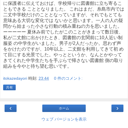
に保護者に伝えておけば、学校帰りに図書館に立ち寄るこ
ともできる こととなりました。 これはまだ、糸島市内では
二丈中学校だけのこととなっていますが、それでもとても
意味ある大切な変化では ないかと思います。一人の人の疑
問から始まった小さな行動の積み重ねの力を思いました。
ーーーーー 夏休み前でしたがこのことがきまって数日後、
私が二丈館に出かけたとき、図書館の玄関前に10人近い制
服姿 の中学生がいました。男子が2人だったか。思わず声
をかけたのですが、10年以上、二丈館を利用してきて初 め
て目にする光景でした。やっとというか、なんとかやって
きてくれた中学生たちを手ぶらで帰さない図書館 側の取り
組みを今やと待ち望む思いです。
itokazedayori
時刻:
23:44
0 件のコメント:
共有
‹
›
ホーム
ウェブ バージョンを表示