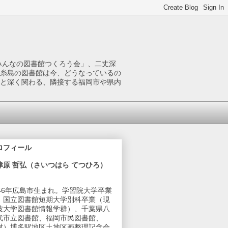
みんなの図書館つくろう会」、二丈深
糸島の図書館は今、どうなっているの
と深く関わる、隣接する福岡市や県内
ロフィール
津原 哲弘（さいつはら てつひろ）
946年広島市生まれ。学習院大学卒業
、国立図書館短期大学別科卒業（現
波大学図書館情報学群）、千葉県八
代市立図書館、福岡市民図書館、
財）博多駅地区土地区画整理記念会