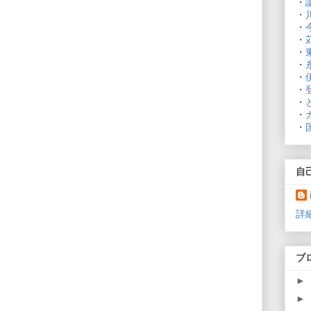
・
・
・
・
・
・
・
・
・
・
・
自
詳
ブ
►
►