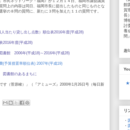
」市民ネットワーク・福岡》が１２月１４日、福岡市議会議員
館
質問上の内容は同日、福岡市長に提出したものと同じものとな
賀
選挙の８問の質問に、新たに３問を加えた１１の質問です。
長
博
討
養
当たり貸し出し点数）順位表2016年度(平成28)
間
016年度(平成28)
趣
2006年(平成18)～2016年(平成28)
算措置率順位表) 2007年(平成19)
Yo
 図書館のあるまちに
★
です（菅原峻）」（『アミューズ』2000年1月26日号（毎日新
リ
・
・