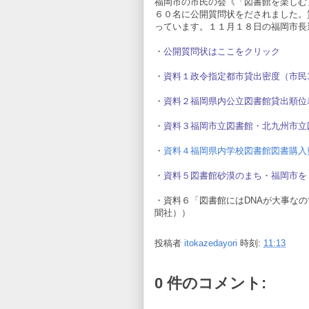
福岡市の市民の会《「図書館を楽しむ
６０名に公開質問状をだされました。
っています。１１月１８日の福岡市長
・
公開質問状はここをクリック
・
資料１政令指定都市貸出密度（市民1人
・
資料２福岡県内公立図書館貸出順位表2
・
資料３福岡市立図書館・北九州市立図書館 
・
資料４福岡県内学校図書館図書購入費(予
・
資料５図書館砂漠のまち・福岡市を
・資料６「図書館にはDNAが大事なの
聞社））
投稿者
itokazedayori
時刻:
11:13
0 件のコメント: