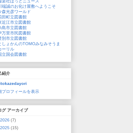
論楽社ほっとニュース
川端誠のお化け屋敷へようこそ
今森光彦ワールド
苅田町立図書館
東近江市立図書館
糸島市立図書館
伊万里市民図書館
登別市立図書館
としょかんのTOMOみなみそうま
カーリル
国立国会図書館
己紹介
itokazedayori
細プロフィールを表示
ログ アーカイブ
2026
(7)
2025
(15)