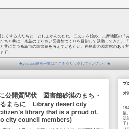
を同じくする人たちと「としょかんのたね・二丈」を始め、志摩地区の「
たちと共に、糸島のより良い図書館づくりを目指して活動してきた。「
と共に育つ糸島市の図書館を考えていきたい。糸島市の図書館のあり方
ます。
★youtube動画一覧はここをクリックしてください！★
プ
才
議員に公開質問状 図書館砂漠のまち・
 Library desert city
1
tizen`s library that is a proud of.
後
筑
to city council members)
千
（