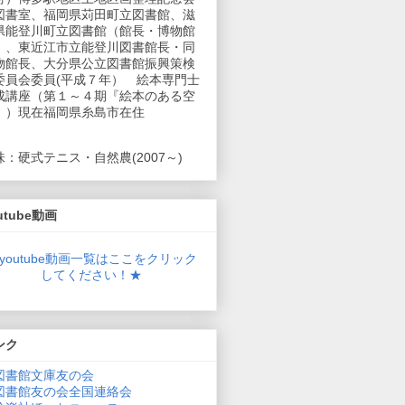
図書室、福岡県苅田町立図書館、滋
県能登川町立図書館（館長・博物館
）、東近江市立能登川図書館長・同
物館長、大分県公立図書館振興策検
委員会委員(平成７年） 絵本専門士
成講座（第１～４期『絵本のある空
』）現在福岡県糸島市在住
味：硬式テニス・自然農(2007～)
utube動画
youtube動画一覧はここをクリック
してください！★
ンク
図書館文庫友の会
図書館友の会全国連絡会