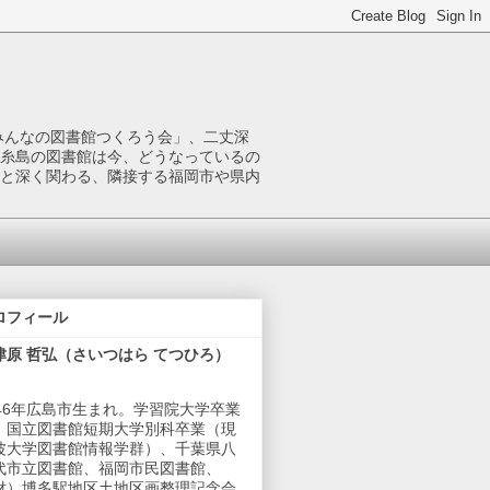
みんなの図書館つくろう会」、二丈深
糸島の図書館は今、どうなっているの
と深く関わる、隣接する福岡市や県内
ロフィール
津原 哲弘（さいつはら てつひろ）
946年広島市生まれ。学習院大学卒業
、国立図書館短期大学別科卒業（現
波大学図書館情報学群）、千葉県八
代市立図書館、福岡市民図書館、
財）博多駅地区土地区画整理記念会