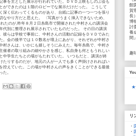
記事を主とした展示が行われていた。ＤＶＤ上映もしのぶ会も
館
とができたのは１階のロビーでな展示だけだった。 こうして
賀
く深く伝わってくるものがあり、台紙に記事の一つ一つを張り
長
切なやり方だと思えた。 〈写真がうまく挿入できないため、
博
されたのが,昨年８月２日糸島市で開催された中村さんの講演会
討
年代別に整理され展示されていたものだった。 その日の講演
養
。彼らは学校で事前に、中村さんの活動の記録をＤＶＤでみた
間
た。会の後半では１０数名が壇上にあがり、それぞれが中村さ
中村さんは、いかにも嬉しそうにみえた。毎年糸島で、中村さ
主催者の取り組みの細やかさを感じ、私自身も何ともうれしい
趣
と中学生たちとの場がもたれていた。 いつもだと、講演が終
けたりするのだが、地元の人が一人でも多く声掛けされればい
を控えていた。この場が中村さんの声をきくことができる最後
Yo
った。
★
リ
・
・