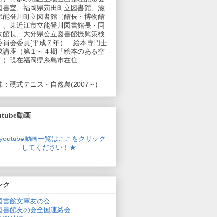
図書室、福岡県苅田町立図書館、滋
県能登川町立図書館（館長・博物館
）、東近江市立能登川図書館長・同
物館長、大分県公立図書館振興策検
委員会委員(平成７年） 絵本専門士
成講座（第１～４期『絵本のある空
』）現在福岡県糸島市在住
味：硬式テニス・自然農(2007～)
utube動画
youtube動画一覧はここをクリック
してください！★
ンク
図書館文庫友の会
図書館友の会全国連絡会