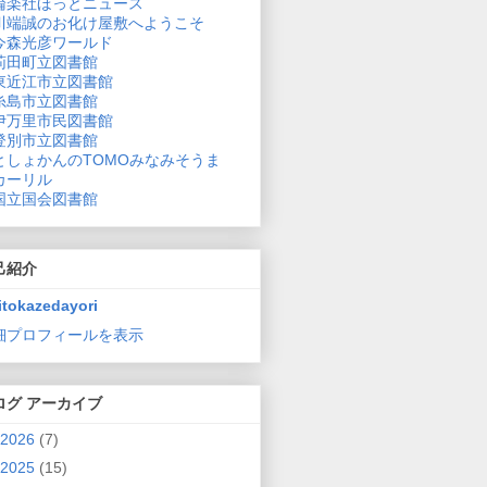
論楽社ほっとニュース
川端誠のお化け屋敷へようこそ
今森光彦ワールド
苅田町立図書館
東近江市立図書館
糸島市立図書館
伊万里市民図書館
登別市立図書館
としょかんのTOMOみなみそうま
カーリル
国立国会図書館
己紹介
itokazedayori
細プロフィールを表示
ログ アーカイブ
2026
(7)
2025
(15)