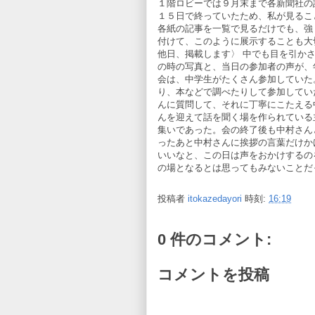
１階ロビーでは９月末まで各新聞社の
１５日で終っていたため、私が見るこ
各紙の記事を一覧で見るだけでも、強
付けて、このように展示することも大
他日、掲載します〉 中でも目を引か
の時の写真と、当日の参加者の声が、
会は、中学生がたくさん参加していた
り、本などで調べたりして参加してい
んに質問して、それに丁寧にこたえる
んを迎えて話を聞く場を作られている
集いであった。会の終了後も中村さん
ったあと中村さんに挨拶の言葉だけか
いいなと、この日は声をおかけするの
の場となるとは思ってもみないことだ
投稿者
itokazedayori
時刻:
16:19
0 件のコメント:
コメントを投稿