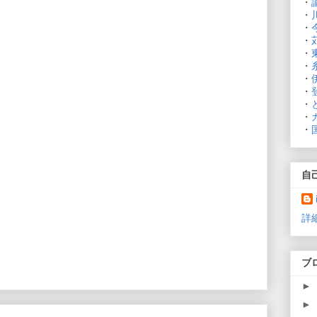
・
・
・
・
・
・
・
・
・
・
・
自
詳
ブ
►
►