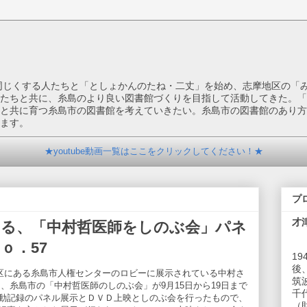
を同じくする人たちと「としょかんのたね・二丈」を始め、志摩地区の「
たちと共に、糸島のより良い図書館づくりを目指して活動してきた。「
と共に育つ糸島市の図書館を考えていきたい。糸島市の図書館のあり方
ます。
★youtube動画一覧はここをクリックしてください！★
プ
才
いる、「中村哲医師をしのぶ会」パネ
ｏ．57
1
後
地区にある糸島市人権センターのロビーに展示されている中村さ
筑
、糸島市の「中村哲医師のしのぶ会」が9月15日から19日まで
千
動記録のパネル展示とＤＶＤ上映としのぶ会を行ったもので、
（