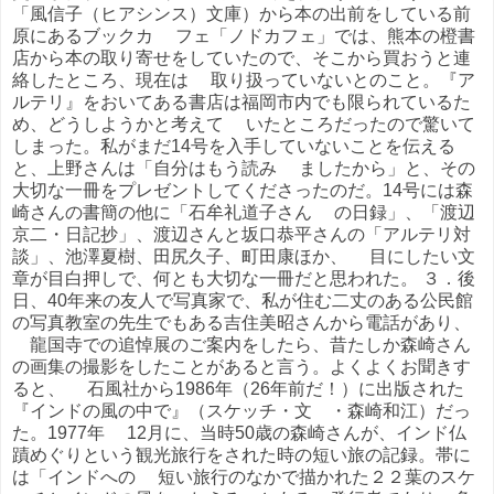
「風信子（ヒアシンス）文庫）から本の出前をしている前
原にあるブックカ フェ「ノドカフェ」では、熊本の橙書
店から本の取り寄せをしていたので、そこから買おうと連
絡したところ、現在は 取り扱っていないとのこと。『ア
ルテリ』をおいてある書店は福岡市内でも限られているた
め、どうしようかと考えて いたところだったので驚いて
しまった。私がまだ14号を入手していないことを伝える
と、上野さんは「自分はもう読み ましたから」と、その
大切な一冊をプレゼントしてくださったのだ。14号には森
崎さんの書簡の他に「石牟礼道子さん の日録」、「渡辺
京二・日記抄」、渡辺さんと坂口恭平さんの「アルテリ対
談」、池澤夏樹、田尻久子、町田康ほか、 目にしたい文
章が目白押しで、何とも大切な一冊だと思われた。 ３．後
日、40年来の友人で写真家で、私が住む二丈のある公民館
の写真教室の先生でもある吉住美昭さんから電話があり、
龍国寺での追悼展のご案内をしたら、昔たしか森崎さん
の画集の撮影をしたことがあると言う。よくよくお聞きす
ると、 石風社から1986年（26年前だ！）に出版された
『インドの風の中で』（スケッチ・文 ・森崎和江）だっ
た。1977年 12月に、当時50歳の森崎さんが、インド仏
蹟めぐりという観光旅行をされた時の短い旅の記録。帯に
は「インドへの 短い旅行のなかで描かれた２２葉のスケ