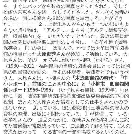
島、龍国寺での 森崎さんの追悼展のことをお伝えした
ら、すぐにバッグから数枚の写真をとりだされた。そして
松崎佐奈恵さんを紹 介してくださった。さっそくお寺の
会場の一画に松崎さん撮影の写真を展示することができ
た。ーーーーー ２．上野朱さんからのもう一つの思いもよ
らない贈り物は、『アルテリ』１４号（アルテリ編集室発
行、橙書店内）を いただいたことだった。最近の毎日新
聞の土曜日の書評欄に新刊の１４号に、「石牟礼道子資料
保存会」【この会に は友人で、かつては大牟田市立図書
館の職員だった
大原俊秀さん
が参加して活動している。大
原さんは、その 元で共に働いた小柳屯（たむろ）さん
（1930―2021・福岡県内の当時の図書会員にとっては福岡
県の図書館の活動の 歴史の体現者、実践者とでもいうべ
き人。大原さんは、小柳さんの
『木造図書館の時代・「中
小レポート」前後の ことを中心に』と『小柳屯
図書館関
係レポート1956∼1995』
（いずれも石風社、1999年）お発
行に「図 書館問題研究開福岡支部出版委員会編の中心的
役割、ほとんど大原さんが編者としての仕事をされたので
はないかと 思っている。彼は退職後は三池資料の膨大の
資料の整理、出版にも関わっている。】が整理して いる
石牟礼さんの 遺品のなかに、森崎さんが石牟礼さんに宛
てた書簡類が複数残っていて、ご遺族の了解を得て、2人の
交流が伝わって くる書簡の一部を掲載するというのだ。