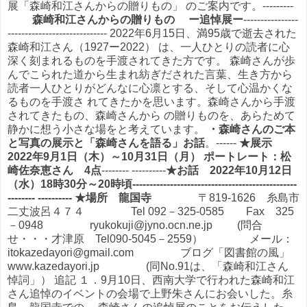
展「森崎和江さんからの贈りもの」 のご案内です。---------
森崎和江さんからの贈りもの
ー追悼展ー
----------------
----------------------------- 2022年6月15日、満95歳で逝去された
森崎和江さん（1927ー2022） は、一人ひとりの読者に心
深く刻まれるものを手渡されてきた方です。 森崎さんが歩
んでこられた道から生まれ紡ぎだされた言葉、生き方から
読者一人ひとりがどんなに心凛とする、そして心温かくな
るものを手渡さ れてきたかを思います。森崎さんから手渡
されてきたもの、森崎さんから の贈りものを、あらためて
静かに想う小さな場をと考えています。
・森崎さんのご本
と写真の展示と「森崎さんを語る」お話
。------
★展示
2022年9月1日（木）～10月31日（月） ポートレート：松
崎佐奈恵さん 4点
-------- ----------
★お話 2022年10月12日
（水）18時30分～20時頃------------------------------------------------
-------- ---------- ★場所 龍国寺
〒819-1626 糸島市
二丈波呂４７４ Tel 092－325-0585 Fax 325
－0948 ryukokuji@jyno.ocn.ne.jp (問合
せ・・・才津原 Tel090-5045－2559） メール：
itokazedayori@gmail.com ブログ「図書館の風」
www.kazedayori.jp (同No.91は、「森崎和江さん
悼詞」） 追記 １．9月10日、西南大学で行われた森崎和江
さん追悼のイベントの会場で上野朱さんにお会いした。糸