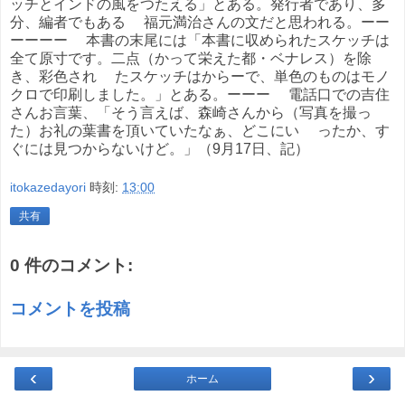
ッチとインドの風をつたえる」とある。発行者であり、多
分、編者でもある 福元満治さんの文だと思われる。ーー
ーーーー 本書の末尾には「本書に収められたスケッチは
全て原寸です。二点（かって栄えた都・ベナレス）を除
き、彩色され たスケッチはからーで、単色のものはモノ
クロで印刷しました。」とある。ーーー 電話口での吉住
さんお言葉、「そう言えば、森崎さんから（写真を撮っ
た）お礼の葉書を頂いていたなぁ、どこにい ったか、す
ぐには見つからないけど。」（9月17日、記）
itokazedayori
時刻:
13:00
共有
0 件のコメント:
コメントを投稿
‹
›
ホーム