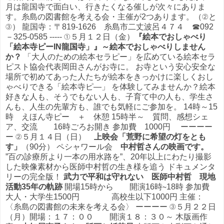
月は龍国寺で面白い、行きたくなる催しが次々にありま
す。糸島の図書館を考える会・主催が2つあります。（②と
③） 龍国寺：〒819-1626 糸島市二丈波呂４７４ ☎092
－325-0585 ----- ①５月１２日（金）
『絵本でおしゃべり
「絵本寺ピーIN龍国寺」』～絵本でおしゃべりしません
か？
「大人のための絵本セラピー」を広めている絵本セラ
ピスト協会代表岡田さんがお寺に。 お寺という安心安全な
場所で初めてあった人たちが絵本をきっかけに楽しくおし
ゃべりできる「絵本寺ピ―」 を体験してみませんか？絵本
好きな人も、そうでもない人も、子育て中の人も、学生さ
んも、人生の先輩方も、誰でも気軽にご参加を。 14時～15
時 えほん寺ピー ＋ 休憩 15時半～ 質問、感想シェ
ア、交流 16時ごろお開き 参加費 1000円 ーーーー
ー ②５月１４日（日）
上映会「荒野に希望の灯をとも
す」
（90分） ペシャワール会
中村哲さんの映画です。
”百の診療所より一本の用水路を”、20年以上にわたり撮影
した映像素材から医師中村哲の生き様を追う ドキュメンタ
リーの完全版！
武力で平和は守れない 医師中村哲 現地
活動35年の軌跡
開場15時から 開演16時∼18時 参加費
大人・大学生1500円 高校生以下1000円 主催：
〈糸島の図書館の未来を考える会〉 ーーーー ③５月２２日
（月）開場：１７：００ 開演１８：３０～ 木版画作