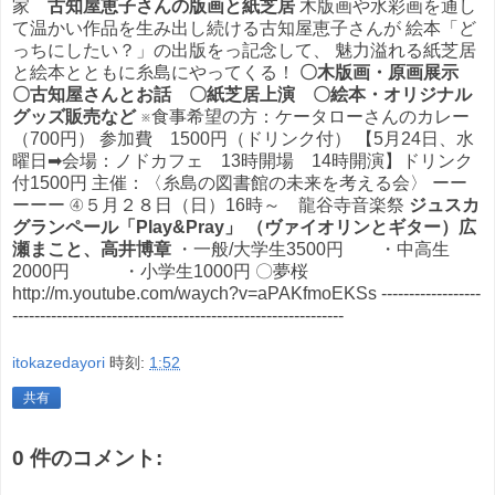
家
古知屋恵子さんの版画と紙芝居
木版画や水彩画を通し
て温かい作品を生み出し続ける古知屋恵子さんが 絵本「ど
っちにしたい？」の出版をっ記念して、 魅力溢れる紙芝居
と絵本とともに糸島にやってくる！
〇木版画・原画展示
〇古知屋さんとお話 〇紙芝居上演 〇絵本・オリジナル
グッズ販売など
※食事希望の方：ケータローさんのカレー
（700円） 参加費 1500円（ドリンク付） 【5月24日、水
曜日➡会場：ノドカフェ 13時開場 14時開演】ドリンク
付1500円 主催：〈糸島の図書館の未来を考える会〉 ーー
ーーー ④５月２８日（日）16時～ 龍谷寺音楽祭
ジュスカ
グランペール「Play&Pray」
（ヴァイオリンとギター）広
瀬まこと、高井博章
・一般/大学生3500円 ・中高生
2000円 ・小学生1000円 〇夢桜
http://m.youtube.com/waych?v=aPAKfmoEKSs ------------------
------------------------------------------------------------
itokazedayori
時刻:
1:52
共有
0 件のコメント: