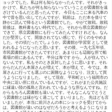
ョックでした。私は何も知らなかったんです。それがきっ
か けで、私たちが何も知らないっていうことが図書館を遠
ざけているんだと思ったんです。 今日もここに来る汽車の
中で昔を思い出してたんですが、戦前は、ただ本を借りて
静かに読んで帰るという図書館でした。 やがて敗戦。敗戦
前後は、教科書もない時代でした。それから県立図書館が
できて、県立図書館にも行ってみたんですけ れども、なん
だか堅苦しくて、開放されてない感じで、行くのをやめま
した。その頃だったでしょうか。図書館が学習室 として使
われるようになったと思います。 その後、一九七五年頃、
市民図書館ができたんですけど、あまりにも辺鄙な所で船
着場の前にあるんです。半分は海です から、人が住んでい
ないんです。私もそのとき反対したように思います。それ
からだんだん本屋さんが増えて、本が増え て、今では、本
屋さんに行っても選ぶのに困難なようになり、注文して買
うようになりました。 そして現在、平和町という福岡市の
中央に近い所に住んでいるんですが、これがまた公共施設
に縁遠い陸の孤島と言われ ているような所なんですね。だ
からもちろん図書館も遠いんです。そんなこんなでとうと
う図書館とは縁がなく過ごして まいりました。 先ほども言
いましたが、本当に前川さんの本にショックを受けてから
は、図書館が遠いのはなぜだろうかと考えるように なりま