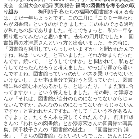
究会 全国大会の記録 実践報告
福岡の図書館を考る会の取
り組み
梅田順子 私たちの福岡の図書館を考える会
は、まだ一年ちょっとです。この二月に『ニ００一年われ
らが図書館』というのができ ました。この本のできる過程
が私たちの歩でありました。そこでちょっと、私の一年を
振り返ってみたいと思います。 去年の四月頃でしたｋ、図
書館員の才津原さんという方と出会いました。その時に、
「図書館を利用していらっしゃいま すか」と聞かれたんで
すね。私は「いいえ」と言いました。それが始まりだった
んです。続いて、「どうしてですか」と 聞かれて、私もど
うしてだったんだろうと考えました。やっぱり家から遠い
んですよね。図書館っていうのが。バスを乗 りつがないと
いけないし、また本は自分で買おうと思っていたし、図書
館に私の読む本があるかしら、と思ったり。「ま だ間に合
ってますかｒ」という答えをしました。 その時、才津原さ
んが「それは、図書館が自分のものになってないからじゃ
ないんですか、みんなのものになってないか らじゃないん
ですか」と言われたんですね。そして「こいう本があるん
ですよ」と、たくさん本を貸してくれたんです。 前川恒雄
さんの『われらの図書館』とか漆原宏さんの図書館の写真
集、関千枝子さんの『図書館の誕生』、『図書館の街 浦
安』、『まちの図書館』などいろいろでした。ほんとにシ