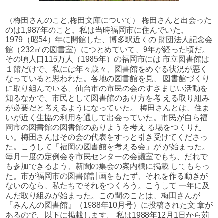
（梅田さんのこと,梅田文庫について） 梅田さんと出会った
のは1,987年のこと。私は当時福岡市に住んでいた。
1979（昭54）年に開館した、博多駅近くの 財団法人記念会
館（232㎡の図書室）につとめていて、9年が経った頃だ。
その頃人口116万人（1985年）の福岡市には 市立図書館は
１館だけで、私には年々歳々、図書館をめぐる状況が悪く
なっていると思われた。各地の図書館を見、 図書館づくり
に取り組んでいる、仙台市の市民の会のすさまじい活動を
知るなかで、市民として図書館のあり方を考 える取り組み
が必要だと考えるようになっていた。 梅田さんとは、住ま
いが近く生協の利用を通して出会っていた。市民が自ら福
岡市の図書館の図書館のありようを考え る場をつくりた
い。梅田さんはその会の代表をすっと引き受けてくださっ
た。こうして「福岡の図書館を考える会」が が始まった。
毎月一度の定例会を市民センターの会議室でもち、だれで
も参加できるよう、新聞の集会の案内欄に掲載 してもらっ
た。市が福岡市の図書館計画をもたず、それを作る動きが
ないのなら、私たちでそれをつくろう。こうして 一年に及
んだ取り組みが始まった。この間のことは、梅田さんが
『みんんの図書館』（1988年10月号）に投稿された文 章が
あるので、以下に掲載します。 私は1988年12月1日から苅