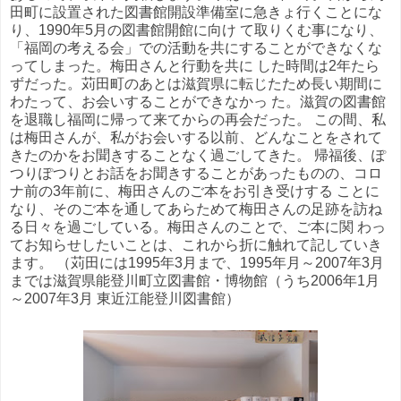
田町に設置された図書館開設準備室に急きょ行くことにな
り、1990年5月の図書館開館に向け て取りくむ事になり、
「福岡の考える会」での活動を共にすることができなくな
ってしまった。梅田さんと行動を共に した時間は2年たら
ずだった。苅田町のあとは滋賀県に転じたため長い期間に
わたって、お会いすることができなかっ た。滋賀の図書館
を退職し福岡に帰って来てからの再会だった。 この間、私
は梅田さんが、私がお会いする以前、どんなことをされて
きたのかをお聞きすることなく過ごしてきた。 帰福後、ぽ
つりぽつりとお話をお聞きすることがあったものの、コロ
ナ前の3年前に、梅田さんのご本をお引き受けする ことに
なり、そのご本を通してあらためて梅田さんの足跡を訪ね
る日々を過ごしている。梅田さんのことで、ご本に関 わっ
てお知らせしたいことは、これから折に触れて記していき
ます。 （苅田には1995年3月まで、1995年月～2007年3月
までは滋賀県能登川町立図書館・博物館（うち2006年1月
～2007年3月 東近江能登川図書館）