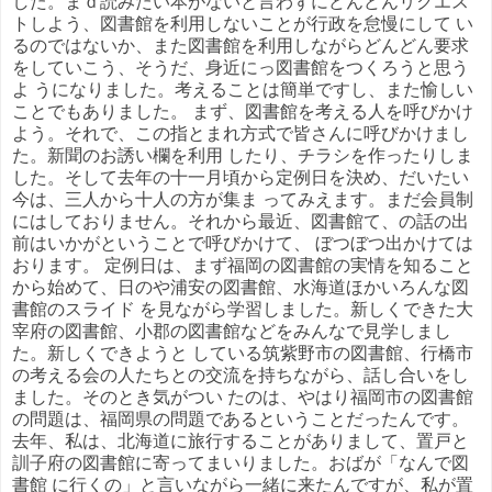
した。まｄ読みたい本がないと言わずにどんどんリクエス
トしよう、図書館を利用しないことが行政を怠慢にして い
るのではないか、また図書館を利用しながらどんどん要求
をしていこう、そうだ、身近にっ図書館をつくろうと思う
よ うになりました。考えることは簡単ですし、また愉しい
ことでもありました。 まず、図書館を考える人を呼びかけ
よう。それで、この指とまれ方式で皆さんに呼びかけまし
た。新聞のお誘い欄を利用 したり、チラシを作ったりしま
した。そして去年の十一月頃から定例日を決め、だいたい
今は、三人から十人の方が集ま ってみえます。まだ会員制
にはしておりません。それから最近、図書館て、の話の出
前はいかがということで呼びかけて、 ぼつぼつ出かけては
おります。 定例日は、まず福岡の図書館の実情を知ること
から始めて、日のや浦安の図書館、水海道ほかいろんな図
書館のスライド を見ながら学習しました。新しくできた大
宰府の図書館、小郡の図書館などをみんなで見学しまし
た。新しくできようと している筑紫野市の図書館、行橋市
の考える会の人たちとの交流を持ちながら、話し合いをし
ました。そのとき気がつい たのは、やはり福岡市の図書館
の問題は、福岡県の問題であるということだったんです。
去年、私は、北海道に旅行することがありまして、置戸と
訓子府の図書館に寄ってまいりました。おばが「なんで図
書館 に行くの」と言いながら一緒に来たんですが、私が置