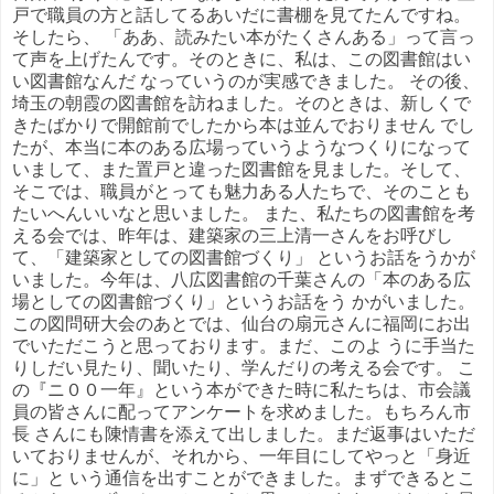
戸で職員の方と話してるあいだに書棚を見てたんですね。
そしたら、 「ああ、読みたい本がたくさんある」って言っ
て声を上げたんです。そのときに、私は、この図書館はい
い図書館なんだ なっていうのが実感できました。 その後、
埼玉の朝霞の図書館を訪ねました。そのときは、新しくで
きたばかりで開館前でしたから本は並んでおりません でし
たが、本当に本のある広場っていうようなつくりになって
いまして、また置戸と違った図書館を見ました。そして、
そこでは、職員がとっても魅力ある人たちで、そのことも
たいへんいいなと思いました。 また、私たちの図書館を考
える会では、昨年は、建築家の三上清一さんをお呼びし
て、「建築家としての図書館づくり」 というお話をうかが
いました。今年は、八広図書館の千葉さんの「本のある広
場としての図書館づくり」というお話をう かがいました。
この図問研大会のあとでは、仙台の扇元さんに福岡にお出
でいただこうと思っております。まだ、このよ うに手当た
りしだい見たり、聞いたり、学んだりの考える会です。 こ
の『ニ００一年』という本ができた時に私たちは、市会議
員の皆さんに配ってアンケートを求めました。もちろん市
長 さんにも陳情書を添えて出しました。まだ返事はいただ
いておりませんが、それから、一年目にしてやっと「身近
に」と いう通信を出すことができました。まずできるとこ